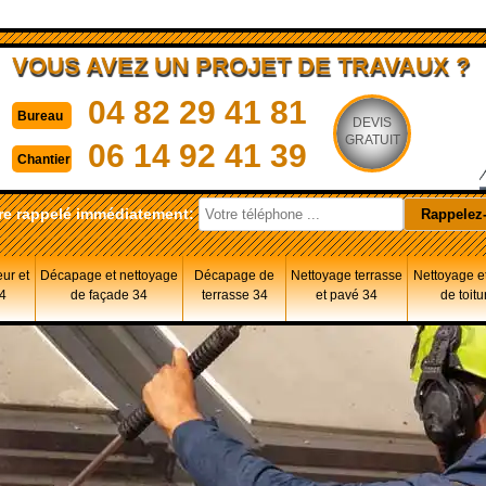
VOUS AVEZ UN PROJET DE TRAVAUX ?
04 82 29 41 81
Bureau
DEVIS
GRATUIT
06 14 92 41 39
Chantier
re rappelé immédiatement:
eur et
Décapage et nettoyage
Décapage de
Nettoyage terrasse
Nettoyage et
34
de façade 34
terrasse 34
et pavé 34
de toitu