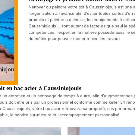
Nettoyer ou peindre votre toit à Caussiniojouls est une
l’organisation à l’avance afin d’éviter toutes sortes d’e
produits et peintures à choisir, les équipements à utilise
Caussiniojouls… sont autant de facteurs que seul le spéc
compétences, l’expert en la matière possède aussi le sen
du métier pour pouvoir mener à bien les travaux.
it en bac acier à Caussiniojouls
te un entretien et un nettoyage de temps à autre, afin d’augmenter ses
jouls doit être pris par un professionnel conformé comme keller 34 rénov
 à Caussiniojouls, votre bac acier retrouvera sa propreté, ses perform
ordable, le service sur-mesure et l’accompagnement personnalisé.