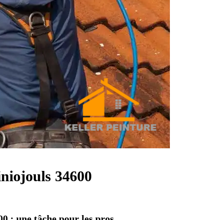
iniojouls 34600
00 : une tâche pour les pros