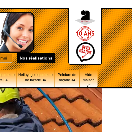
Nos réalisations
 peinture
Nettoyage et peinture
Peinture de
Vide
re 34
de façade 34
façade 34
maison
34