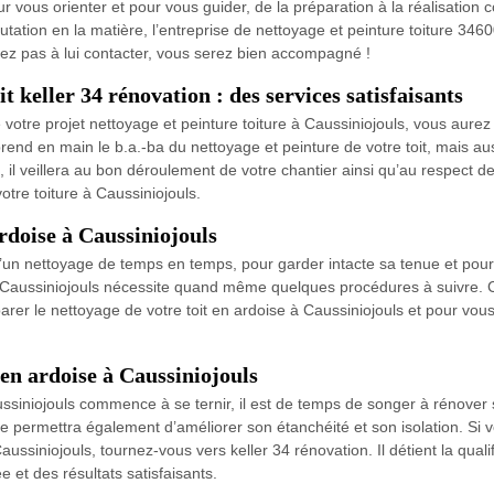
our vous orienter et pour vous guider, de la préparation à la réalisation
tation en la matière, l’entreprise de nettoyage et peinture toiture 34600 
tez pas à lui contacter, vous serez bien accompagné !
t keller 34 rénovation : des services satisfaisants
e votre projet nettoyage et peinture toiture à Caussiniojouls, vous aurez
nd en main le b.a.-ba du nettoyage et peinture de votre toit, mais auss
il veillera au bon déroulement de votre chantier ainsi qu’au respect d
otre toiture à Caussiniojouls.
rdoise à Caussiniojouls
d’un nettoyage de temps en temps, pour garder intacte sa tenue et pour
 Caussiniojouls nécessite quand même quelques procédures à suivre. C’
parer le nettoyage de votre toit en ardoise à Caussiniojouls et pour vou
 en ardoise à Caussiniojouls
aussiniojouls commence à se ternir, il est de temps de songer à rénover s
ure permettra également d’améliorer son étanchéité et son isolation. Si
aussiniojouls, tournez-vous vers keller 34 rénovation. Il détient la qua
 et des résultats satisfaisants.