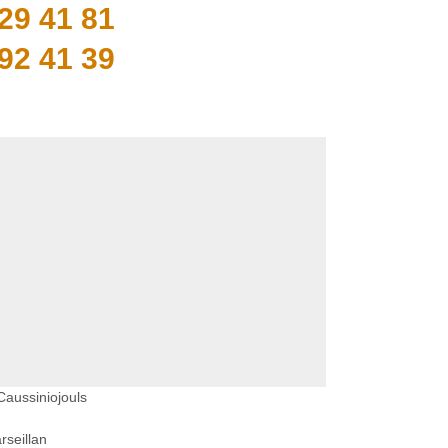
29 41 81
92 41 39
Caussiniojouls
seillan