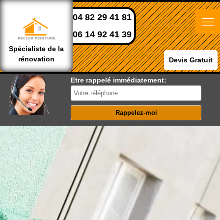
04 82 29 41 81
06 14 92 41 39
Spécialiste de la
rénovation
Devis Gratuit
Etre rappelé immédiatement: