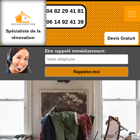
04 82 29 41 81
06 14 92 41 39
Spécialiste de la
rénovation
Devis Gratuit
Etre rappelé immédiatement: