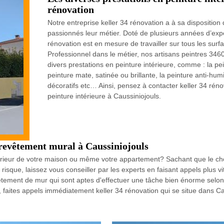
rénovation
Notre entreprise keller 34 rénovation a à sa dispositio
passionnés leur métier. Doté de plusieurs années d’exp
rénovation est en mesure de travailler sur tous les surfa
Professionnel dans le métier, nos artisans peintres 34
divers prestations en peinture intérieure, comme : la peint
peinture mate, satinée ou brillante, la peinture anti-hum
décoratifs etc… Ainsi, pensez à contacter keller 34 rén
peinture intérieure à Caussiniojouls.
 revêtement mural à Caussiniojouls
ntérieur de votre maison ou même votre appartement? Sachant que le cho
risque, laissez vous conseiller par les experts en faisant appels plus vi
ement de mur qui sont aptes d'effectuer une tâche bien énorme selon le
, faites appels immédiatement keller 34 rénovation qui se situe dans C