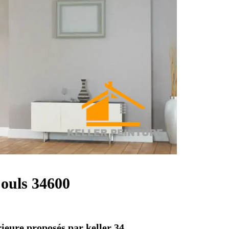
jouls 34600
rieure proposés par keller 34