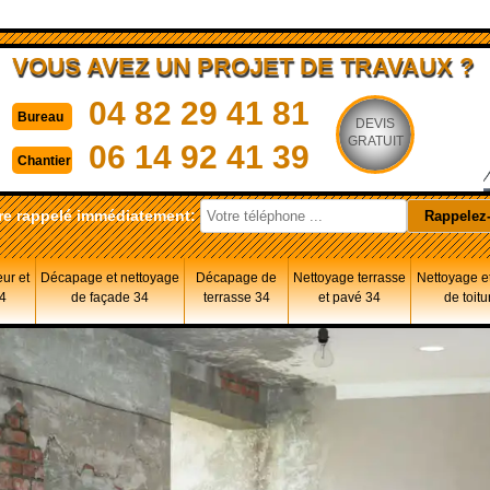
VOUS AVEZ UN PROJET DE TRAVAUX ?
04 82 29 41 81
Bureau
DEVIS
GRATUIT
06 14 92 41 39
Chantier
re rappelé immédiatement:
eur et
Décapage et nettoyage
Décapage de
Nettoyage terrasse
Nettoyage et
34
de façade 34
terrasse 34
et pavé 34
de toitu