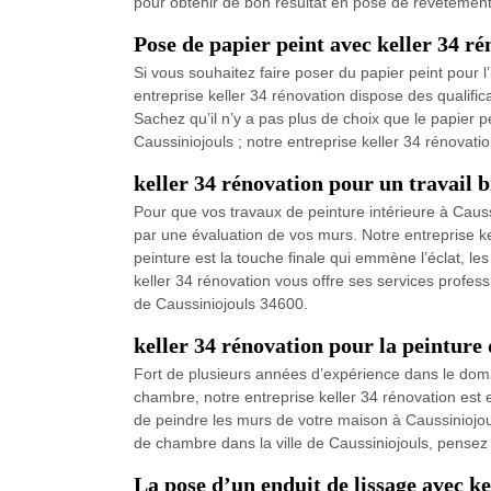
pour obtenir de bon résultat en pose de revêtement 
Pose de papier peint avec keller 34 r
Si vous souhaitez faire poser du papier peint pour l
entreprise keller 34 rénovation dispose des qualifi
Sachez qu’il n’y a pas plus de choix que le papier 
Caussiniojouls ; notre entreprise keller 34 rénovati
keller 34 rénovation pour un travail b
Pour que vos travaux de peinture intérieure à Causs
par une évaluation de vos murs. Notre entreprise ke
peinture est la touche finale qui emmène l’éclat, le
keller 34 rénovation vous offre ses services professi
de Caussiniojouls 34600.
keller 34 rénovation pour la peinture
Fort de plusieurs années d’expérience dans le doma
chambre, notre entreprise keller 34 rénovation est 
de peindre les murs de votre maison à Caussiniojoul
de chambre dans la ville de Caussiniojouls, pensez 
La pose d’un enduit de lissage avec ke