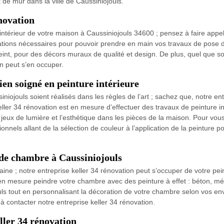
de mur dans la ville de Caussiniojouls.
énovation
’intérieur de votre maison à Caussiniojouls 34600 ; pensez à faire appel
cations nécessaires pour pouvoir prendre en main vos travaux de pose de
peint, pour des décors muraux de qualité et design. De plus, quel que so
on peut s’en occuper.
ien soigné en peinture intérieure
iniojouls soient réalisés dans les règles de l’art ; sachez que, notre e
ller 34 rénovation est en mesure d’effectuer des travaux de peinture in
s jeux de lumière et l’esthétique dans les pièces de la maison. Pour vou
onnels allant de la sélection de couleur à l’application de la peinture po
 de chambre à Caussiniojouls
ine ; notre entreprise keller 34 rénovation peut s’occuper de votre pe
en mesure peindre votre chambre avec des peinture à effet : béton, méta
s tout en personnalisant la décoration de votre chambre selon vos envie
à contacter notre entreprise keller 34 rénovation.
ller 34 rénovation