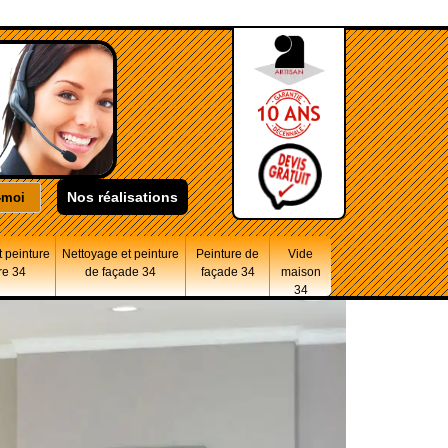
Nos réalisations
 peinture
Nettoyage et peinture
Peinture de
Vide
re 34
de façade 34
façade 34
maison
34