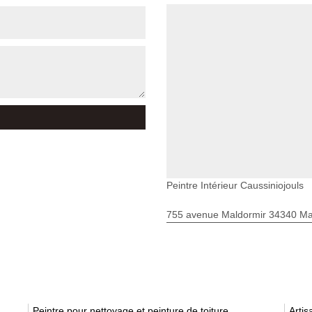
Peintre Intérieur Caussiniojouls
755 avenue Maldormir 34340 Mar
Peintre pour nettoyage et peinture de toiture
Artis