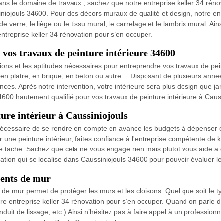
ans le domaine de travaux ; sachez que notre entreprise keller 34 rén
niojouls 34600. Pour des décors muraux de qualité et design, notre ent
 de verre, le liège ou le tissu mural, le carrelage et le lambris mural. 
treprise keller 34 rénovation pour s’en occuper.
 vos travaux de peinture intérieure 34600
ations et les aptitudes nécessaires pour entreprendre vos travaux de pein
s, en plâtre, en brique, en béton où autre… Disposant de plusieurs an
ces. Après notre intervention, votre intérieure sera plus design que jam
34600 hautement qualifié pour vos travaux de peinture intérieure à Causs
ture intérieur à Caussiniojouls
 nécessaire de se rendre en compte en avance les budgets à dépenser e
uer une peinture intérieur, faites confiance à l'entreprise compétente de
 de tâche. Sachez que cela ne vous engage rien mais plutôt vous aide à 
tion qui se localise dans Caussiniojouls 34600 pour pouvoir évaluer le
ments de mur
 de mur permet de protéger les murs et les cloisons. Quel que soit le 
re entreprise keller 34 rénovation pour s’en occuper. Quand on parle 
 enduit de lissage, etc.) Ainsi n’hésitez pas à faire appel à un professi