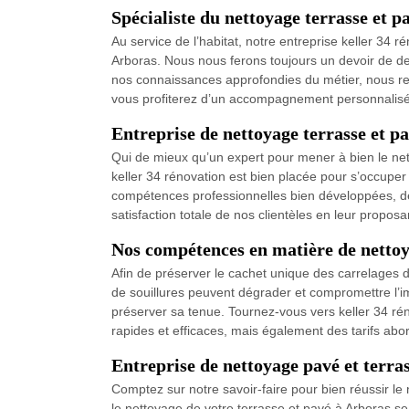
Spécialiste du nettoyage terrasse et
Au service de l’habitat, notre entreprise keller 34 
Arboras. Nous nous ferons toujours un devoir de de 
nos connaissances approfondies du métier, nous res
vous profiterez d’un accompagnement personnalisé 
Entreprise de nettoyage terrasse et pa
Qui de mieux qu’un expert pour mener à bien le net
keller 34 rénovation est bien placée pour s’occuper
compétences professionnelles bien développées, des 
satisfaction totale de nos clientèles en leur proposa
Nos compétences en matière de nettoy
Afin de préserver le cachet unique des carrelages d
de souillures peuvent dégrader et compromettre l’i
préserver sa tenue. Tournez-vous vers keller 34 ré
rapides et efficaces, mais également des tarifs a
Entreprise de nettoyage pavé et terrass
Comptez sur notre savoir-faire pour bien réussir le 
le nettoyage de votre terrasse et pavé à Arboras s