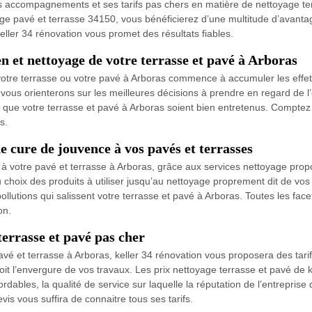
es accompagnements et ses tarifs pas chers en matière de nettoyage ter
age pavé et terrasse 34150, vous bénéficierez d’une multitude d’avanta
eller 34 rénovation vous promet des résultats fiables.
en et nettoyage de votre terrasse et pavé à Arboras
tre terrasse ou votre pavé à Arboras commence à accumuler les effets
vous orienterons sur les meilleures décisions à prendre en regard de l
afin que votre terrasse et pavé à Arboras soient bien entretenus. Compte
s.
e cure de jouvence à vos pavés et terrasses
 à votre pavé et terrasse à Arboras, grâce aux services nettoyage prop
, du choix des produits à utiliser jusqu’au nettoyage proprement dit de
ollutions qui salissent votre terrasse et pavé à Arboras. Toutes les fa
on.
terrasse et pavé pas cher
é et terrasse à Arboras, keller 34 rénovation vous proposera des tarifs c
soit l’envergure de vos travaux. Les prix nettoyage terrasse et pavé de k
ordables, la qualité de service sur laquelle la réputation de l’entrepris
 vous suffira de connaitre tous ses tarifs.