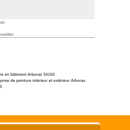
ras
seillan
tre en bâtiment Arboras 34150
prise de peinture intérieur et extérieur Arboras
0