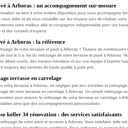
 pavé à Arboras : un accompagnement sur-mesure
rénovation se tient à votre entière disposition pour vous accompagner lo
vous aider et de vous conseiller sur les moyens sûrs de réaliser votre
terons votre meilleur allié et compagnon indispensable pour vos travaux
et des conseils d’experts.
vé à Arboras : la référence
toyage de votre terrasse et pavé à Arboras ? Titulaire de nombreuses q
 de tout le b.a.-ba du nettoyage de votre terrasse et pavé à Arboras. N
délais courts, des travaux minutieux et sur une équipe d’experts haute
nt toujours des services de haute qualité à juste prix.
age terrasse en carrelage
e votre terrasse à Arboras, ne négligez pas leur entretien et nettoyage
mage de votre terrasse en carrelage à Arboras. Un simple nettoyage suf
novation pour assurer le nettoyage de votre terrasse en carrelage à Ar
bordables ainsi que des accompagnements personnalisés.
e keller 34 rénovation : des services satisfaisants
nettoyage de votre pavé et terrasse à Arboras. Vous satisfaire, telle e
e passe dans les meilleures conditions. Nous veillerons au respect de