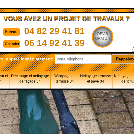
VOUS AVEZ UN PROJET DE TRAVAUX ?
04 82 29 41 81
Bureau
DEVIS
GRATUIT
06 14 92 41 39
Chantier
re rappelé immédiatement:
eur et
Décapage et nettoyage
Décapage de
Nettoyage terrasse
Nettoyage et
34
de façade 34
terrasse 34
et pavé 34
de toitu