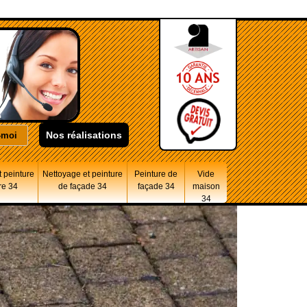
Nos réalisations
 peinture
Nettoyage et peinture
Peinture de
Vide
re 34
de façade 34
façade 34
maison
34