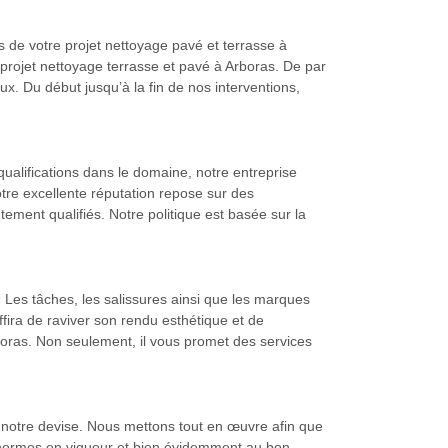
rs de votre projet nettoyage pavé et terrasse à
 projet nettoyage terrasse et pavé à Arboras. De par
. Du début jusqu’à la fin de nos interventions,
ualifications dans le domaine, notre entreprise
otre excellente réputation repose sur des
ment qualifiés. Notre politique est basée sur la
. Les tâches, les salissures ainsi que les marques
fira de raviver son rendu esthétique et de
boras. Non seulement, il vous promet des services
st notre devise. Nous mettons tout en œuvre afin que
s normes en vigueur et bien évidemment au bon