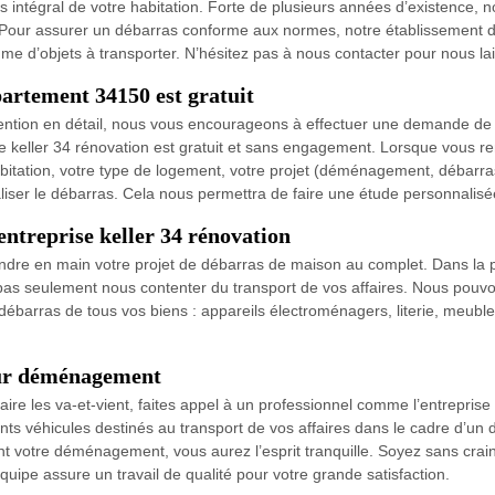
ntégral de votre habitation. Forte de plusieurs années d’existence, not
Pour assurer un débarras conforme aux normes, notre établissement d
me d’objets à transporter. N’hésitez pas à nous contacter pour nous la
partement 34150 est gratuit
ention en détail, nous vous encourageons à effectuer une demande de 
e keller 34 rénovation est gratuit et sans engagement. Lorsque vous r
habitation, votre type de logement, votre projet (déménagement, déba
iser le débarras. Cela nous permettra de faire une étude personnalisée
ntreprise keller 34 rénovation
rendre en main votre projet de débarras de maison au complet. Dans la 
s seulement nous contenter du transport de vos affaires. Nous pouvons 
débarras de tous vos biens : appareils électroménagers, literie, meubles 
our déménagement
ire les va-et-vient, faites appel à un professionnel comme l’entrepris
érents véhicules destinés au transport de vos affaires dans le cadre
 votre déménagement, vous aurez l’esprit tranquille. Soyez sans crainte,
uipe assure un travail de qualité pour votre grande satisfaction.