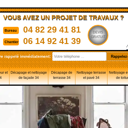
VOUS AVEZ UN PROJET DE TRAVAUX ?
04 82 29 41 81
Bureau
DEVIS
GRATUIT
06 14 92 41 39
Chantier
re rappelé immédiatement:
eur et
Décapage et nettoyage
Décapage de
Nettoyage terrasse
Nettoyage et
34
de façade 34
terrasse 34
et pavé 34
de toitu