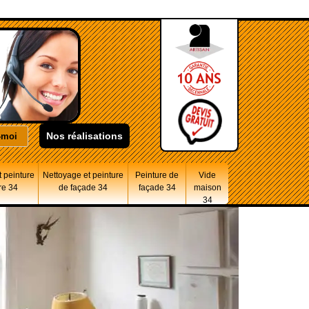
Nos réalisations
 peinture
Nettoyage et peinture
Peinture de
Vide
re 34
de façade 34
façade 34
maison
34