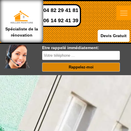
04 82 29 41 81
06 14 92 41 39
Spécialiste de la
rénovation
Devis Gratuit
Etre rappelé immédiatement: