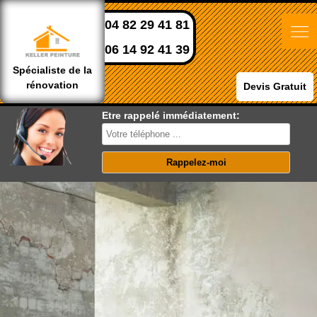
04 82 29 41 81
06 14 92 41 39
Spécialiste de la
rénovation
Devis Gratuit
Etre rappelé immédiatement: