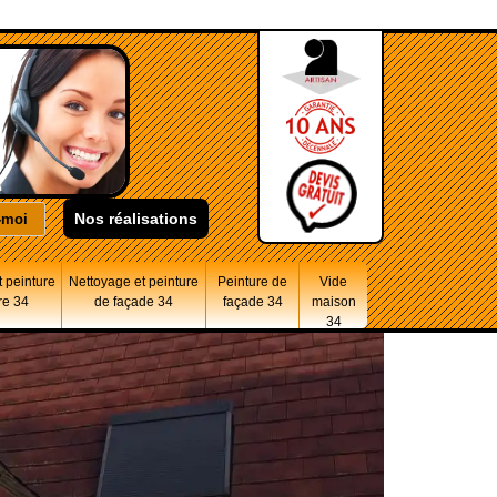
Nos réalisations
 peinture
Nettoyage et peinture
Peinture de
Vide
re 34
de façade 34
façade 34
maison
34