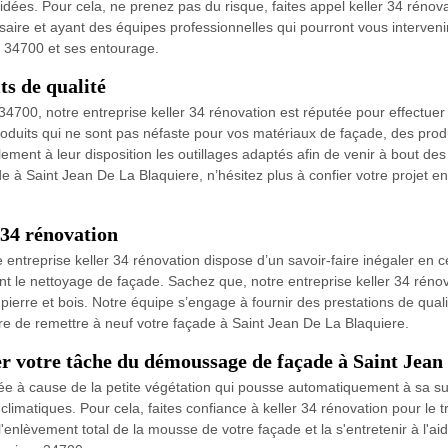
dées. Pour cela, ne prenez pas du risque, faites appel keller 34 rénov
aire et ayant des équipes professionnelles qui pourront vous intervenir
à 34700 et ses entourage.
ts de qualité
e 34700, notre entreprise keller 34 rénovation est réputée pour effectu
roduits qui ne sont pas néfaste pour vos matériaux de façade, des prod
ement à leur disposition les outillages adaptés afin de venir à bout des
à Saint Jean De La Blaquiere, n’hésitez plus à confier votre projet en 
r 34 rénovation
entreprise keller 34 rénovation dispose d’un savoir-faire inégaler en c
nt le nettoyage de façade. Sachez que, notre entreprise keller 34 rénova
 pierre et bois. Notre équipe s’engage à fournir des prestations de quali
e de remettre à neuf votre façade à Saint Jean De La Blaquiere.
er votre tâche du démoussage de façade à Saint Jean
orée à cause de la petite végétation qui pousse automatiquement à sa su
climatiques. Pour cela, faites confiance à keller 34 rénovation pour le
 l'enlèvement total de la mousse de votre façade et la s'entretenir à l'a