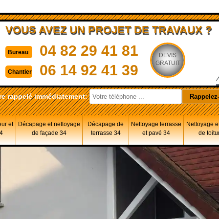
VOUS AVEZ UN PROJET DE TRAVAUX ?
04 82 29 41 81
Bureau
DEVIS
GRATUIT
06 14 92 41 39
Chantier
re rappelé immédiatement:
eur et
Décapage et nettoyage
Décapage de
Nettoyage terrasse
Nettoyage et
34
de façade 34
terrasse 34
et pavé 34
de toitu