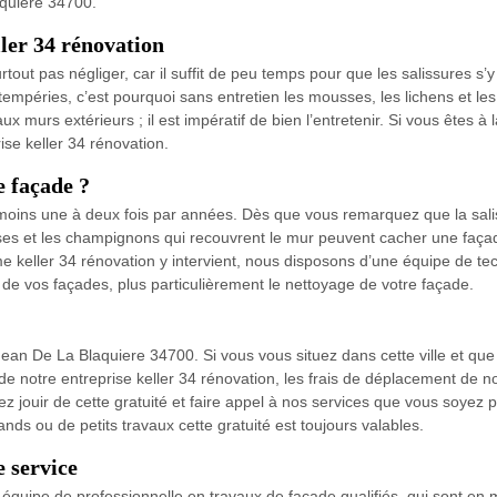
aquiere 34700.
ler 34 rénovation
tout pas négliger, car il suffit de peu temps pour que les salissures s’y 
tempéries, c’est pourquoi sans entretien les mousses, les lichens et l
x murs extérieurs ; il est impératif de bien l’entretenir. Si vous êtes 
ise keller 34 rénovation.
e façade ?
u moins une à deux fois par années. Dès que vous remarquez que la sali
sses et les champignons qui recouvrent le mur peuvent cacher une façad
 keller 34 rénovation y intervient, nous disposons d’une équipe de tec
 de vos façades, plus particulièrement le nettoyage de votre façade.
nt Jean De La Blaquiere 34700. Si vous vous situez dans cette ville et q
 de notre entreprise keller 34 rénovation, les frais de déplacement de n
z jouir de cette gratuité et faire appel à nos services que vous soyez pr
nds ou de petits travaux cette gratuité est toujours valables.
e service
e équipe de professionnelle en travaux de façade qualifiés, qui sont e