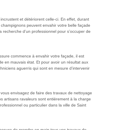
incrustent et détériorent celle-ci. En effet, durant
es champignons peuvent envahir votre belle façade
à la recherche d’un professionnel pour s’occuper de
ssure commence à envahir votre façade, il est
e en mauvais état. Et pour avoir un résultat aux
hniciens aguerris qui sont en mesure d’intervenir
ue vous envisagez de faire des travaux de nettoyage
os artisans ravaleurs sont entièrement à la charge
ofessionnel ou particulier dans la ville de Saint
n mesure de prendre en main tous vos travaux de