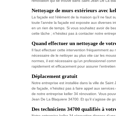
rénovation qui se trouve dans Saint Jean De La Bl
Nettoyage de murs extérieurs avec kel
La façade est l’élément de la maison qu’il ne faut sur
toute l’année la façade est exposée aux diverses in
en un rien de temps. Si vous souhaitez avoir de beau
cette tâche ; n’hésitez pas à contacter notre entrepr
Quand effectuer un nettoyage de votr
Il faut effectuer cette intervention fréquemment a
nécessaire de le nettoyer au plus vite car les mou
normes, il est nécessaire qu’un professionnel comme
rapidement et efficacement pour assurer l’entretien
Déplacement gratuit
Notre entreprise est installée dans la ville de Sai
de façade, n’hésitez pas à faire appel aux services
de notre entreprise keller 34 rénovation. Vous pouve
Jean De La Blaquiere 34700. Et qu’il s’agisse de gra
Des techniciens 34700 qualifiés à votr
Notre entreprise keller 34 rénovation dispose d’un