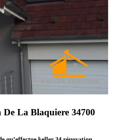
an De La Blaquiere 34700
de qu’effectue keller 34 rénovation