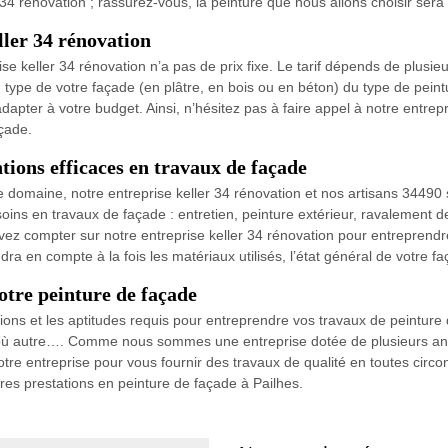
r 34 rénovation ; rassurez-vous, la peinture que nous allons choisir ser
ller 34 rénovation
e keller 34 rénovation n’a pas de prix fixe. Le tarif dépends de plusie
u type de votre façade (en plâtre, en bois ou en béton) du type de peintu
pter à votre budget. Ainsi, n’hésitez pas à faire appel à notre entrepr
açade.
tions efficaces en travaux de façade
 domaine, notre entreprise keller 34 rénovation et nos artisans 3449
oins en travaux de façade : entretien, peinture extérieur, ravalement 
uvez compter sur notre entreprise keller 34 rénovation pour entreprendr
dra en compte à la fois les matériaux utilisés, l’état général de votre f
otre peinture de façade
tions et les aptitudes requis pour entreprendre vos travaux de peinture 
erre où autre…. Comme nous sommes une entreprise dotée de plusieurs 
notre entreprise pour vous fournir des travaux de qualité en toutes circ
ures prestations en peinture de façade à Pailhes.