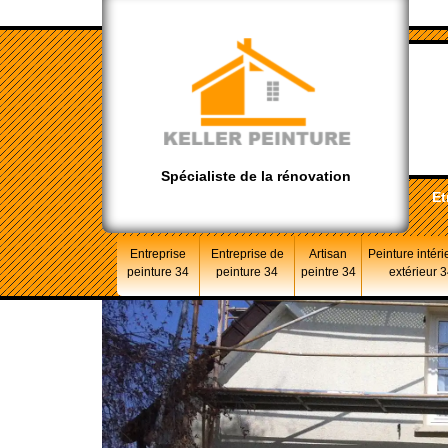
Spécialiste de la rénovation
Et
Entreprise
Entreprise de
Artisan
Peinture intéri
peinture 34
peinture 34
peintre 34
extérieur 