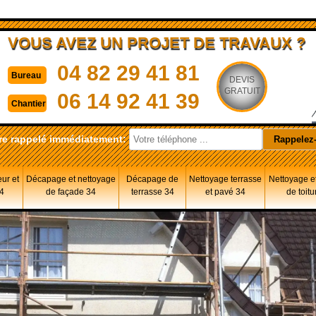
VOUS AVEZ UN PROJET DE TRAVAUX ?
04 82 29 41 81
Bureau
DEVIS
GRATUIT
06 14 92 41 39
Chantier
re rappelé immédiatement:
eur et
Décapage et nettoyage
Décapage de
Nettoyage terrasse
Nettoyage et
34
de façade 34
terrasse 34
et pavé 34
de toitu