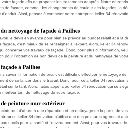
votre façade afin de proposer les traitements adaptés. Notre entreprise
mes de façade, comme : les changements de couleur des façades, la dég
 d’enduit. Ainsi, pensez à contacter notre entreprise keller 34 rénovat
 du nettoyage de façade à Pailhes
voir le devis en avance pour bien se prévoir au budget relatif et à la dép
e façade, c’est mieux de se renseigner à l’expert. Alors, keller 34 réno
qui concerne vos travaux de façade. Donc, pour plus d’information, veui
on pour l’obtention de bon devis de la peinture et du nettoyage de votr
 façade à Pailhes
 savoir l’information de prix, c’est difficile d’effectuer le nettoyage d
raiment de se lancer dans le travail. Donc, pour cela keller 34 rénovatio
il sur le tarif. Alors, faites appel à au keller 34 rénovation qui se siè
e meilleur tarif de nettoyage de votre façade.
 de peinture mur extérieur
ocèderont d’abord à une réparation et un nettoyage de la partie de vos
treprise keller 34 rénovation n’utilise que des peintures agrées et aut
 pas nocifs pour la santé et l’environnement. Ainsi, pour vos travaux de 