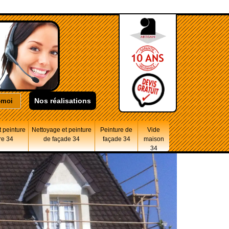
Nos réalisations
 peinture
Nettoyage et peinture
Peinture de
Vide
re 34
de façade 34
façade 34
maison
34