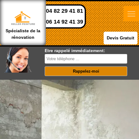
04 82 29 41 81
06 14 92 41 39
Spécialiste de la
rénovation
Devis Gratuit
Etre rappelé immédiatement: