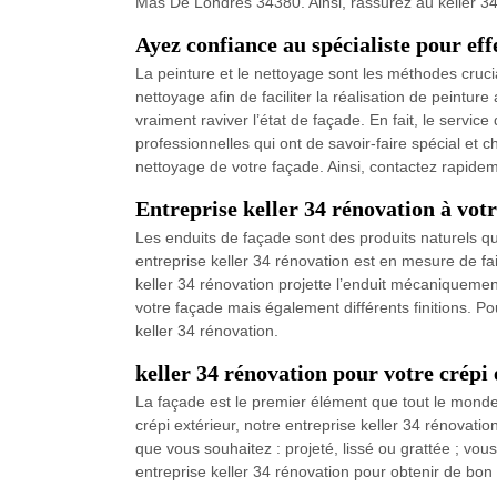
Mas De Londres 34380. Ainsi, rassurez au keller 34 
Ayez confiance au spécialiste pour ef
La peinture et le nettoyage sont les méthodes crucia
nettoyage afin de faciliter la réalisation de peintur
vraiment raviver l’état de façade. En fait, le servic
professionnelles qui ont de savoir-faire spécial et 
nettoyage de votre façade. Ainsi, contactez rapide
Entreprise keller 34 rénovation à vot
Les enduits de façade sont des produits naturels qu
entreprise keller 34 rénovation est en mesure de fa
keller 34 rénovation projette l’enduit mécaniquemen
votre façade mais également différents finitions. P
keller 34 rénovation.
keller 34 rénovation pour votre crépi 
La façade est le premier élément que tout le monde
crépi extérieur, notre entreprise keller 34 rénovatio
que vous souhaitez : projeté, lissé ou grattée ; vou
entreprise keller 34 rénovation pour obtenir de bon