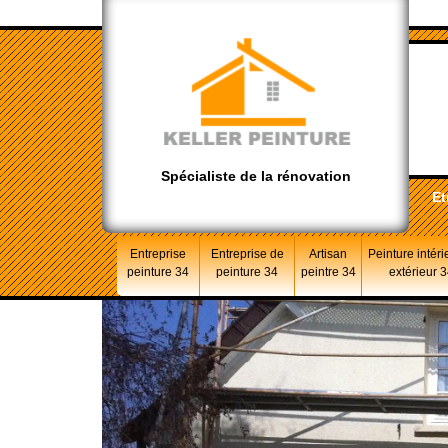
Spécialiste de la rénovation
Et
Entreprise
Entreprise de
Artisan
Peinture intéri
peinture 34
peinture 34
peintre 34
extérieur 