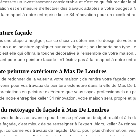
écessite un investissement considérable et c’est ce qui fait reculer la 
vation est en mesure d’effectuer des travaux adaptés à votre budget à 
 faire appel à notre entreprise keller 34 rénovation pour un excellent r
inture façade
as une étape à négliger, car ce choix va déterminer le design de votr
saura quel peinture appliquer sur votre façade ; peu importe son type : 
'est elle qui offrira la touche décorative à l'ensemble de votre maison.
t pour une peinture façade ; n’hésitez pas à faire appel à notre entre
nte peinture extérieure à Mas De Londres
 de redonner de la valeur à votre maison ; de rendre votre façade comm
tervenir pour vos travaux de peinture extérieure dans la ville de Mas De
s prestations en peinture extérieure que vous soyez professionnels ou p
de notre entreprise keller 34 rénovation, votre maison sera propre et p
t du nettoyage de façade à Mas De Londres
voir le devis en avance pour bien se prévoir au budget relatif et à la dép
e façade, c’est mieux de se renseigner à l’expert. Alors, keller 34 réno
qui concerne vos travaux de façade. Donc, pour plus d’information, veui