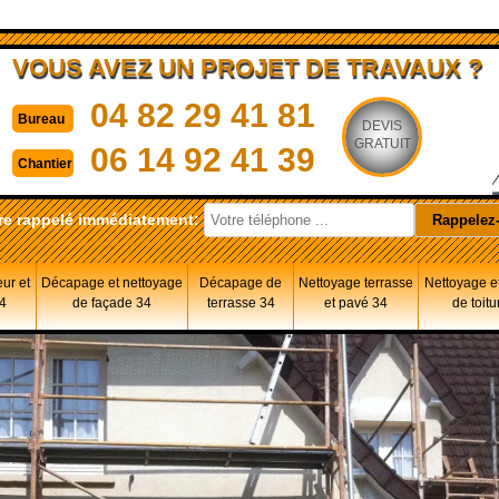
VOUS AVEZ UN PROJET DE TRAVAUX ?
04 82 29 41 81
Bureau
DEVIS
GRATUIT
06 14 92 41 39
Chantier
re rappelé immédiatement:
eur et
Décapage et nettoyage
Décapage de
Nettoyage terrasse
Nettoyage et
34
de façade 34
terrasse 34
et pavé 34
de toitu