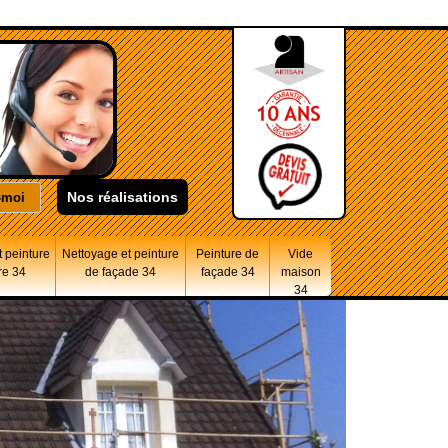
Nos réalisations
 peinture
Nettoyage et peinture
Peinture de
Vide
re 34
de façade 34
façade 34
maison
34