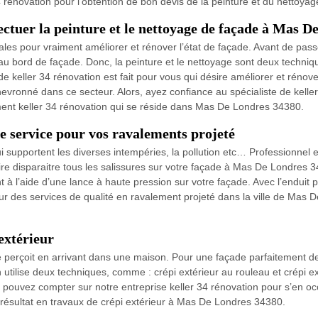
rénovation pour l’obtention de bon devis de la peinture et du nettoyag
fectuer la peinture et le nettoyage de façade à Mas D
les pour vraiment améliorer et rénover l’état de façade. Avant de passer 
e au bord de façade. Donc, la peinture et le nettoyage sont deux techniq
e de keller 34 rénovation est fait pour vous qui désire améliorer et réno
chevronné dans ce secteur. Alors, ayez confiance au spécialiste de keller
ment keller 34 rénovation qui se réside dans Mas De Londres 34380.
re service pour vos ravalements projeté
i supportent les diverses intempéries, la pollution etc… Professionnel
ire disparaitre tous les salissures sur votre façade à Mas De Londres 
t à l’aide d’une lance à haute pression sur votre façade. Avec l’enduit 
our des services de qualité en ravalement projeté dans la ville de Mas 
extérieur
 perçoit en arrivant dans une maison. Pour une façade parfaitement de
n utilise deux techniques, comme : crépi extérieur au rouleau et crépi ext
s pouvez compter sur notre entreprise keller 34 rénovation pour s’en occ
 résultat en travaux de crépi extérieur à Mas De Londres 34380.