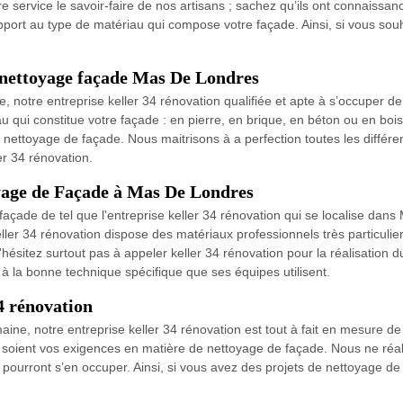
 service le savoir-faire de nos artisans ; sachez qu’ils ont connaissa
pport au type de matériau qui compose votre façade. Ainsi, si vous sou
n nettoyage façade Mas De Londres
, notre entreprise keller 34 rénovation qualifiée et apte à s’occuper d
qui constitue votre façade : en pierre, en brique, en béton ou en bois
nettoyage de façade. Nous maitrisons à a perfection toutes les différe
ler 34 rénovation.
oyage de Façade à Mas De Londres
açade de tel que l'entreprise keller 34 rénovation qui se localise d
eller 34 rénovation dispose des matériaux professionnels très particuli
ésitez surtout pas à appeler keller 34 rénovation pour la réalisation d
 à la bonne technique spécifique que ses équipes utilisent.
34 rénovation
ine, notre entreprise keller 34 rénovation est tout à fait en mesure 
soient vos exigences en matière de nettoyage de façade. Nous ne réalis
i pourront s’en occuper. Ainsi, si vous avez des projets de nettoyage de