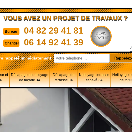
VOUS AVEZ UN PROJET DE TRAVAUX ?
04 82 29 41 81
Bureau
DEVIS
GRATUIT
06 14 92 41 39
Chantier
re rappelé immédiatement:
eur et
Décapage et nettoyage
Décapage de
Nettoyage terrasse
Nettoyage et
34
de façade 34
terrasse 34
et pavé 34
de toitu