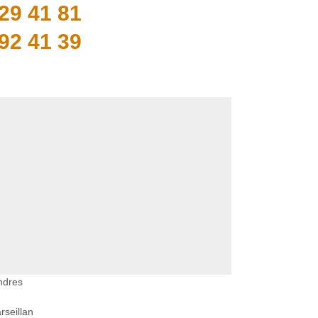
29 41 81
92 41 39
ndres
seillan