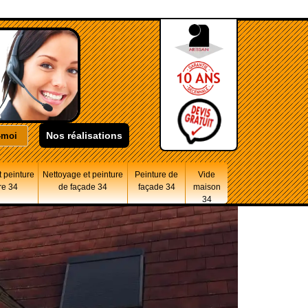
Nos réalisations
 peinture
Nettoyage et peinture
Peinture de
Vide
re 34
de façade 34
façade 34
maison
34