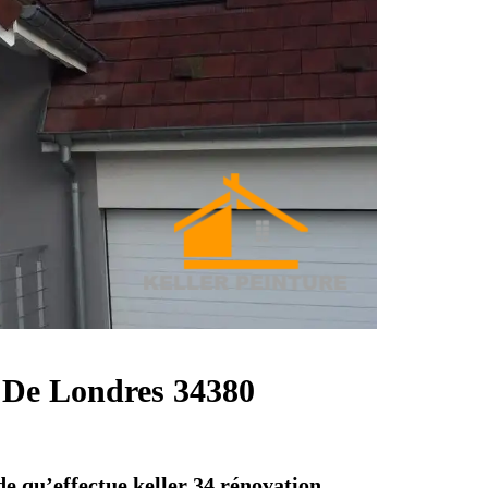
s De Londres 34380
de qu’effectue keller 34 rénovation