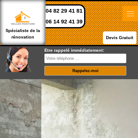
04 82 29 41 81
06 14 92 41 39
Spécialiste de la
rénovation
Devis Gratuit
Etre rappelé immédiatement: