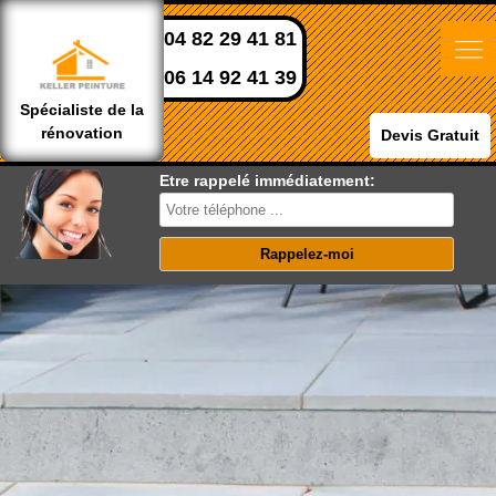
04 82 29 41 81
06 14 92 41 39
Spécialiste de la
rénovation
Devis Gratuit
Etre rappelé immédiatement: