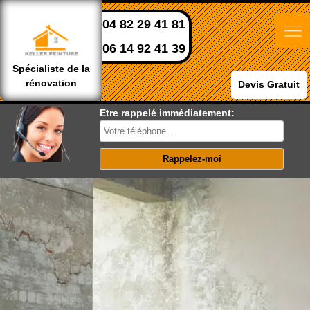
04 82 29 41 81
06 14 92 41 39
Spécialiste de la
rénovation
Devis Gratuit
Etre rappelé immédiatement: