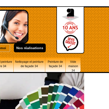
Nos réalisations
 peinture
Nettoyage et peinture
Peinture de
Vide
re 34
de façade 34
façade 34
maison
34