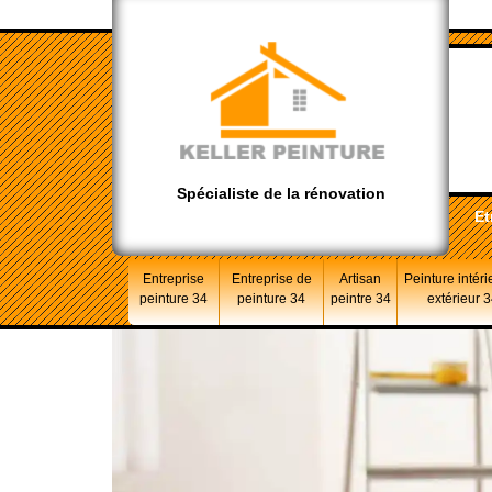
Spécialiste de la rénovation
Et
Entreprise
Entreprise de
Artisan
Peinture intéri
peinture 34
peinture 34
peintre 34
extérieur 