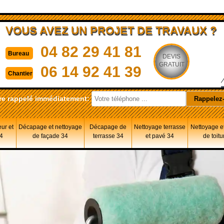
VOUS AVEZ UN PROJET DE TRAVAUX ?
04 82 29 41 81
Bureau
DEVIS
GRATUIT
06 14 92 41 39
Chantier
re rappelé immédiatement:
eur et
Décapage et nettoyage
Décapage de
Nettoyage terrasse
Nettoyage et
34
de façade 34
terrasse 34
et pavé 34
de toitu