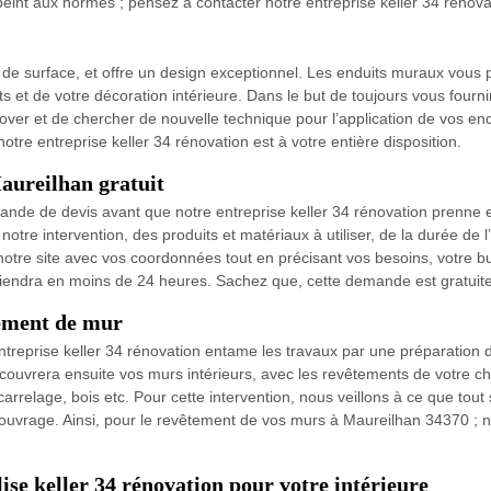
eint aux normes ; pensez à contacter notre entreprise keller 34 rénova
es de surface, et offre un design exceptionnel. Les enduits muraux vous
 et de votre décoration intérieure. Dans le but de toujours vous fourni
nnover et de chercher de nouvelle technique pour l’application de vos e
tre entreprise keller 34 rénovation est à votre entière disposition.
Maureilhan gratuit
ande de devis avant que notre entreprise keller 34 rénovation prenne 
tre intervention, des produits et matériaux à utiliser, de la durée de l’
otre site avec vos coordonnées tout en précisant vos besoins, votre bud
viendra en moins de 24 heures. Sachez que, cette demande est gratuite
tement de mur
 entreprise keller 34 rénovation entame les travaux par une préparation
ecouvrera ensuite vos murs intérieurs, avec les revêtements de votre cho
carrelage, bois etc. Pour cette intervention, nous veillons à ce que tout
l’ouvrage. Ainsi, pour le revêtement de vos murs à Maureilhan 34370 ; n’
ise keller 34 rénovation pour votre intérieure