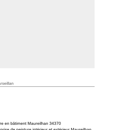
seillan
tre en bâtiment Maureilhan 34370
prise de peinture intérieur et extérieur Maureilhan