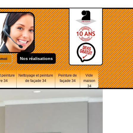
Nos réalisations
 peinture
Nettoyage et peinture
Peinture de
Vide
re 34
de façade 34
façade 34
maison
34