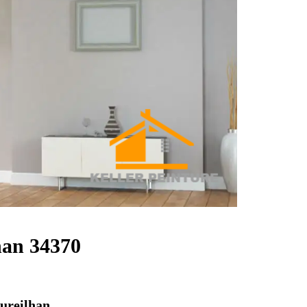
han 34370
aureilhan