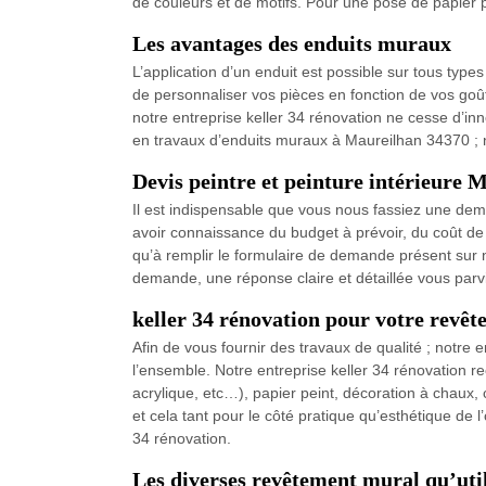
de couleurs et de motifs. Pour une pose de papier p
Les avantages des enduits muraux
L’application d’un enduit est possible sur tous typ
de personnaliser vos pièces en fonction de vos goûts
notre entreprise keller 34 rénovation ne cesse d’i
en travaux d’enduits muraux à Maureilhan 34370 ; no
Devis peintre et peinture intérieure 
Il est indispensable que vous nous fassiez une dem
avoir connaissance du budget à prévoir, du coût de no
qu’à remplir le formulaire de demande présent sur n
demande, une réponse claire et détaillée vous par
keller 34 rénovation pour votre revê
Afin de vous fournir des travaux de qualité ; notre
l’ensemble. Notre entreprise keller 34 rénovation r
acrylique, etc…), papier peint, décoration à chaux, 
et cela tant pour le côté pratique qu’esthétique de 
34 rénovation.
Les diverses revêtement mural qu’util