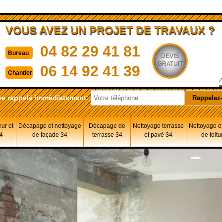
VOUS AVEZ UN PROJET DE TRAVAUX ?
04 82 29 41 81
Bureau
DEVIS
GRATUIT
06 14 92 41 39
Chantier
re rappelé immédiatement:
eur et
Décapage et nettoyage
Décapage de
Nettoyage terrasse
Nettoyage et
34
de façade 34
terrasse 34
et pavé 34
de toitu