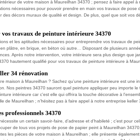
’intérieur de votre maison à Maureilhan 34370 ; pensez à faire appel à 
cations nécessaires pour pouvoir prendre en main vos travaux de pose d
our des décors muraux de qualité et design. De plus, quel que soit vos d
 vos travaux de peinture intérieure 34370
ations et les aptitudes nécessaires pour entreprendre vos travaux de pei
s, en plâtre, en brique, en béton où autre… Disposant de plusieurs an
ces. Après notre intervention, votre intérieure sera plus design que jam
34370 hautement qualifié pour vos travaux de peinture intérieure à Maur
ller 34 rénovation
re maison à Maureilhan ? Sachez qu’une peinture intérieure est une int
on. Nos peintres 34370 sauront quel peinture appliquer peu importe le 
nture intérieure car c'est elle qui offrira la touche décorative à l'ensem
lle de Maureilhan ; n’hésitez pas à faire appel à notre entreprise keller
es professionnels 34370
écessite un certain savoir-faire, d’adresse et d’habileté ; c’est pour cel
uper de tous vos projets de pose de papier peint à Maureilhan 34370. L
outes les pièces de votre maison à Maureilhan ; elle présente égalemen