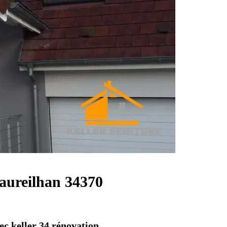
Maureilhan 34370
ec keller 34 rénovation