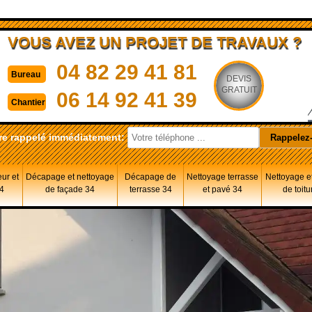
VOUS AVEZ UN PROJET DE TRAVAUX ?
04 82 29 41 81
Bureau
DEVIS
GRATUIT
06 14 92 41 39
Chantier
re rappelé immédiatement:
eur et
Décapage et nettoyage
Décapage de
Nettoyage terrasse
Nettoyage et
34
de façade 34
terrasse 34
et pavé 34
de toitu