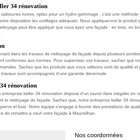
ler 34 rénovation
 des salissures noires, optez pour un hydro-gommage ; c’est une méthod
otre disposition les outillages adéquats. Nous appliquerons le produit q
ttoyage peut être appliqué que vous ayez une façade : en bois, en briq
.
on
ervenant dans les travaux de nettoyage de façade depuis plusieurs anné
ment conformes aux normes. Pour superviser vos travaux, sachez que nou
mandes. Sachez que les produits que nous utilisons sont de qualité et 
nos travaux sont accompagnés d’une garantie décennale.
r 34 rénovation
entreprise keller 34 rénovation dispose d’un savoir-faire inégaler en c
nt le nettoyage de façade. Sachez que, notre entreprise keller 34 rénova
 pierre et bois. Notre équipe s’engage à fournir des prestations de quali
e de remettre à neuf votre façade à Maureilhan.
Nos coordonnées