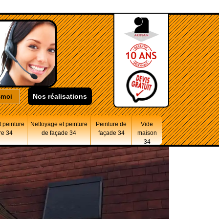
Nos réalisations
 peinture
Nettoyage et peinture
Peinture de
Vide
re 34
de façade 34
façade 34
maison
34