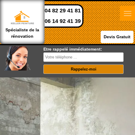
04 82 29 41 81
06 14 92 41 39
Spécialiste de la
rénovation
Devis Gratuit
Etre rappelé immédiatement: