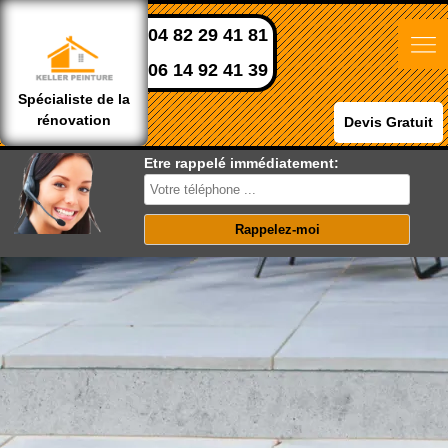
04 82 29 41 81
06 14 92 41 39
Spécialiste de la
rénovation
Devis Gratuit
Etre rappelé immédiatement: