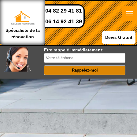
04 82 29 41 81
06 14 92 41 39
Spécialiste de la
rénovation
Devis Gratuit
Etre rappelé immédiatement: