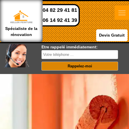
04 82 29 41 81
06 14 92 41 39
Spécialiste de la
rénovation
Devis Gratuit
Etre rappelé immédiatement: