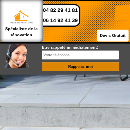
04 82 29 41 81
06 14 92 41 39
Spécialiste de la
rénovation
Devis Gratuit
Etre rappelé immédiatement: