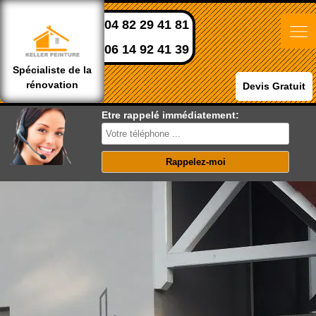
04 82 29 41 81
06 14 92 41 39
Spécialiste de la
rénovation
Devis Gratuit
Etre rappelé immédiatement: