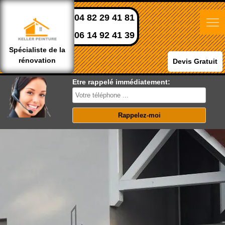
04 82 29 41 81
06 14 92 41 39
Spécialiste de la
rénovation
Devis Gratuit
Etre rappelé immédiatement: