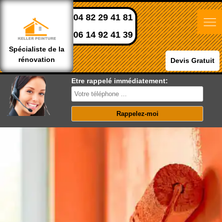
04 82 29 41 81
06 14 92 41 39
Spécialiste de la
rénovation
Devis Gratuit
Etre rappelé immédiatement: