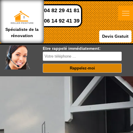
04 82 29 41 81
06 14 92 41 39
Spécialiste de la
rénovation
Devis Gratuit
Etre rappelé immédiatement: