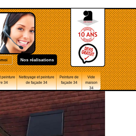
Nos réalisations
 peinture
Nettoyage et peinture
Peinture de
Vide
re 34
de façade 34
façade 34
maison
34