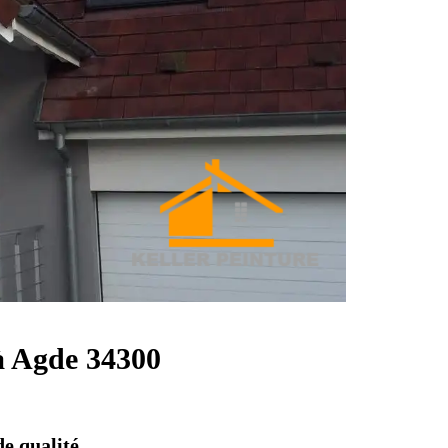
 à Agde 34300
de qualité