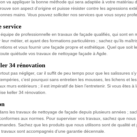
ion va appliquer la bonne méthode qui sera adaptée à votre matériau de
trouve son aspect d’origine et puisse résister contre les agressions ext
 bonnes mains. Vous pouvez solliciter nos services que vous soyez profes
e service
e équipe de professionnelle en travaux de façade qualifiés, qui sont e
r métier, et ayant des formations particulières ; sachez qu’ils maîtris
tions et vous fournir une façade propre et esthétique. Quel que soit l
n toute quiétude vos travaux de nettoyage façade à Agde.
ler 34 rénovation
tout pas négliger, car il suffit de peu temps pour que les salissures s’y 
tempéries, c’est pourquoi sans entretien les mousses, les lichens et l
x murs extérieurs ; il est impératif de bien l’entretenir. Si vous êtes 
ise keller 34 rénovation.
on
nt dans les travaux de nettoyage de façade depuis plusieurs années ; 
t conformes aux normes. Pour superviser vos travaux, sachez que nous a
mandes. Sachez que les produits que nous utilisons sont de qualité et 
nos travaux sont accompagnés d’une garantie décennale.