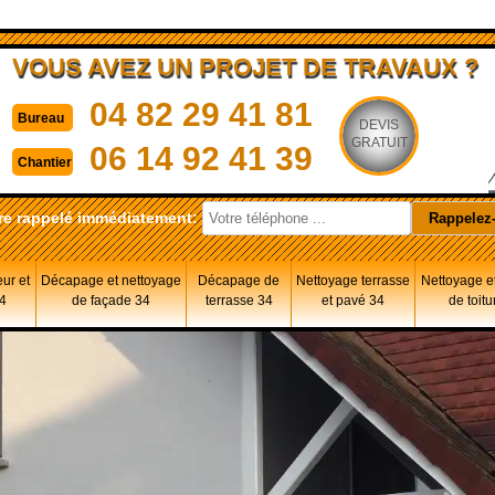
VOUS AVEZ UN PROJET DE TRAVAUX ?
04 82 29 41 81
Bureau
DEVIS
GRATUIT
06 14 92 41 39
Chantier
re rappelé immédiatement:
eur et
Décapage et nettoyage
Décapage de
Nettoyage terrasse
Nettoyage et
34
de façade 34
terrasse 34
et pavé 34
de toitu