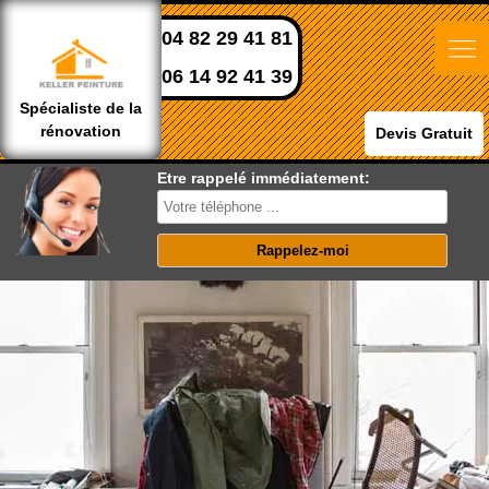
04 82 29 41 81
06 14 92 41 39
Spécialiste de la
rénovation
Devis Gratuit
Etre rappelé immédiatement: