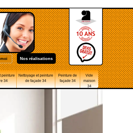
Nos réalisations
 peinture
Nettoyage et peinture
Peinture de
Vide
re 34
de façade 34
façade 34
maison
34