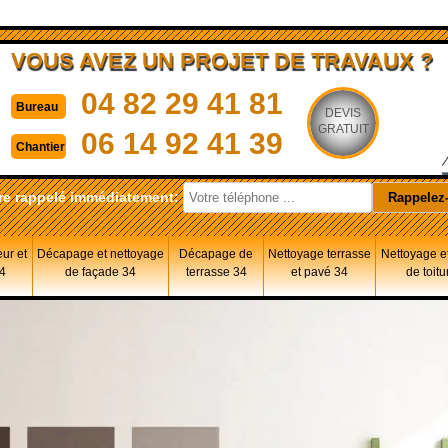
VOUS AVEZ UN PROJET DE TRAVAUX ?
04 82 29 41 81
Bureau
DEVIS
GRATUIT
06 14 92 41 39
Chantier
re rappelé immédiatement:
eur et
Décapage et nettoyage
Décapage de
Nettoyage terrasse
Nettoyage et
34
de façade 34
terrasse 34
et pavé 34
de toitu