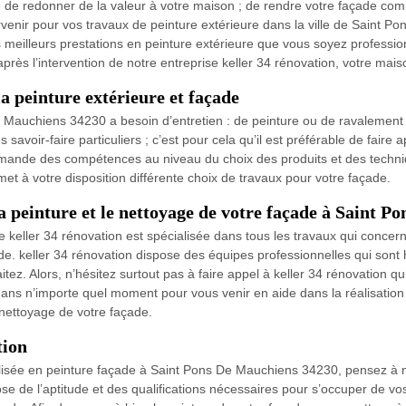
 de redonner de la valeur à votre maison ; de rendre votre façade comm
tervenir pour vos travaux de peinture extérieure dans la ville de Saint 
s meilleurs prestations en peinture extérieure que vous soyez profession
ès l’intervention de notre entreprise keller 34 rénovation, votre mais
a peinture extérieure et façade
e Mauchiens 34230 a besoin d’entretien : de peinture ou de ravalement 
savoir-faire particuliers ; c’est pour cela qu’il est préférable de fair
emande des compétences au niveau du choix des produits et des techniq
 met à votre disposition différente choix de travaux pour votre façade.
la peinture et le nettoyage de votre façade à Saint 
keller 34 rénovation est spécialisée dans tous les travaux qui concernen
ade. keller 34 rénovation dispose des équipes professionnelles qui sont 
tez. Alors, n’hésitez surtout pas à faire appel à keller 34 rénovation q
dans n’importe quel moment pour vous venir en aide dans la réalisation 
e nettoyage de votre façade.
tion
alisée en peinture façade à Saint Pons De Mauchiens 34230, pensez à n
ose de l’aptitude et des qualifications nécessaires pour s’occuper de vo