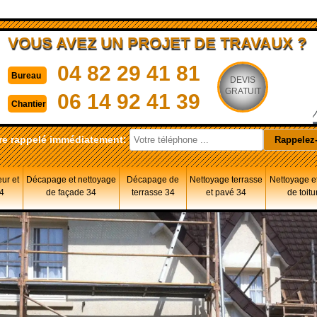
VOUS AVEZ UN PROJET DE TRAVAUX ?
04 82 29 41 81
Bureau
DEVIS
GRATUIT
06 14 92 41 39
Chantier
re rappelé immédiatement:
eur et
Décapage et nettoyage
Décapage de
Nettoyage terrasse
Nettoyage et
34
de façade 34
terrasse 34
et pavé 34
de toitu