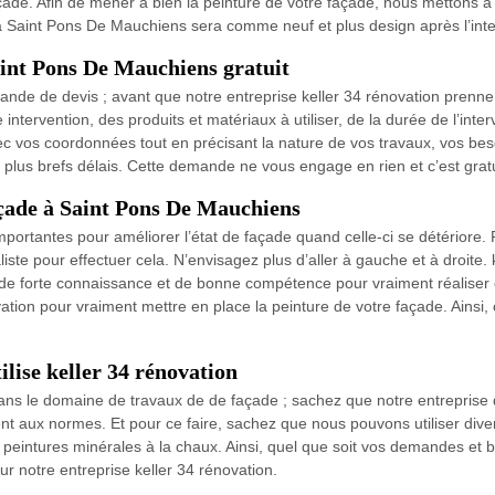
çade. Afin de mener à bien la peinture de votre façade, nous mettons à l
à Saint Pons De Mauchiens sera comme neuf et plus design après l’inter
aint Pons De Mauchiens gratuit
ande de devis ; avant que notre entreprise keller 34 rénovation prenne
intervention, des produits et matériaux à utiliser, de la durée de l’inter
ec vos coordonnées tout en précisant la nature de vos travaux, vos bes
s plus brefs délais. Cette demande ne vous engage en rien et c’est gratu
açade à Saint Pons De Mauchiens
ortantes pour améliorer l’état de façade quand celle-ci se détériore. P
iste pour effectuer cela. N’envisagez plus d’aller à gauche et à droite. 
nt de forte connaissance et de bonne compétence pour vraiment réaliser 
ovation pour vraiment mettre en place la peinture de votre façade. Ainsi
ilise keller 34 rénovation
ans le domaine de travaux de de façade ; sachez que notre entreprise 
nt aux normes. Et pour ce faire, sachez que nous pouvons utiliser dive
peintures minérales à la chaux. Ainsi, quel que soit vos demandes et be
notre entreprise keller 34 rénovation.