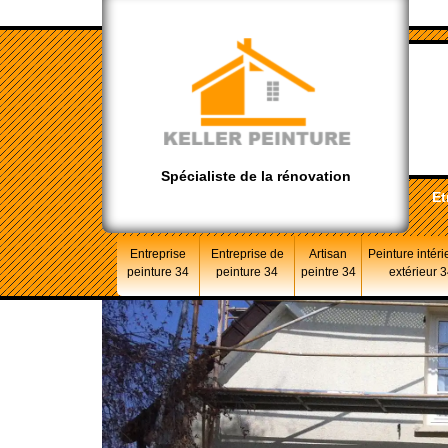
Spécialiste de la rénovation
Et
Entreprise
Entreprise de
Artisan
Peinture intéri
peinture 34
peinture 34
peintre 34
extérieur 