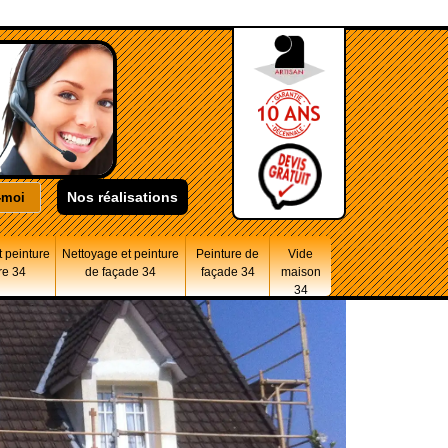
Nos réalisations
 peinture
Nettoyage et peinture
Peinture de
Vide
re 34
de façade 34
façade 34
maison
34