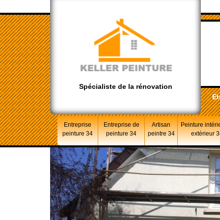
Spécialiste de la rénovation
Et
Entreprise
Entreprise de
Artisan
Peinture intéri
peinture 34
peinture 34
peintre 34
extérieur 