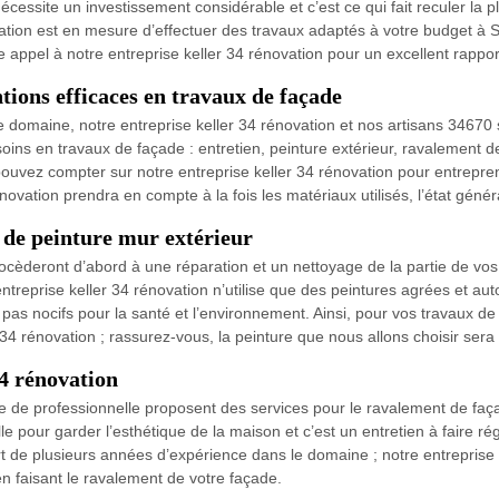
écessite un investissement considérable et c’est ce qui fait reculer la 
vation est en mesure d’effectuer des travaux adaptés à votre budget à Sa
e appel à notre entreprise keller 34 rénovation pour un excellent rapport
tions efficaces en travaux de façade
 domaine, notre entreprise keller 34 rénovation et nos artisans 3467
oins en travaux de façade : entretien, peinture extérieur, ravalement 
s pouvez compter sur notre entreprise keller 34 rénovation pour entrepre
énovation prendra en compte à la fois les matériaux utilisés, l’état géné
 de peinture mur extérieur
ocèderont d’abord à une réparation et un nettoyage de la partie de vos
treprise keller 34 rénovation n’utilise que des peintures agrées et aut
 pas nocifs pour la santé et l’environnement. Ainsi, pour vos travaux de 
r 34 rénovation ; rassurez-vous, la peinture que nous allons choisir ser
34 rénovation
pe de professionnelle proposent des services pour le ravalement de faç
e pour garder l’esthétique de la maison et c’est un entretien à faire ré
ort de plusieurs années d’expérience dans le domaine ; notre entreprise
en faisant le ravalement de votre façade.