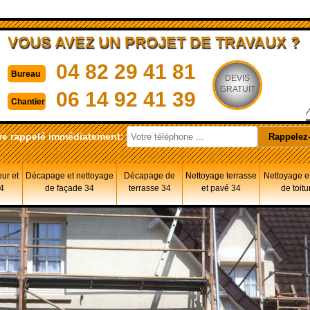
VOUS AVEZ UN PROJET DE TRAVAUX ?
04 82 29 41 81
Bureau
DEVIS
GRATUIT
06 14 92 41 39
Chantier
re rappelé immédiatement:
eur et
Décapage et nettoyage
Décapage de
Nettoyage terrasse
Nettoyage et
34
de façade 34
terrasse 34
et pavé 34
de toitu