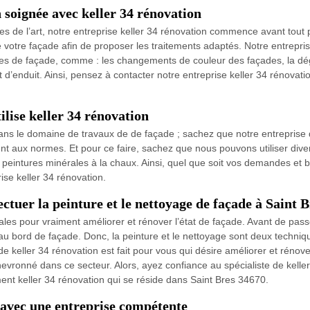
 soignée avec keller 34 rénovation
es de l’art, notre entreprise keller 34 rénovation commence avant tout 
votre façade afin de proposer les traitements adaptés. Notre entreprise
mes de façade, comme : les changements de couleur des façades, la dég
 d’enduit. Ainsi, pensez à contacter notre entreprise keller 34 rénovat
ilise keller 34 rénovation
ans le domaine de travaux de de façade ; sachez que notre entreprise 
nt aux normes. Et pour ce faire, sachez que nous pouvons utiliser dive
peintures minérales à la chaux. Ainsi, quel que soit vos demandes et be
se keller 34 rénovation.
ectuer la peinture et le nettoyage de façade à Saint B
les pour vraiment améliorer et rénover l’état de façade. Avant de passer 
e au bord de façade. Donc, la peinture et le nettoyage sont deux techniq
e de keller 34 rénovation est fait pour vous qui désire améliorer et réno
chevronné dans ce secteur. Alors, ayez confiance au spécialiste de keller
ent keller 34 rénovation qui se réside dans Saint Bres 34670.
 avec une entreprise compétente