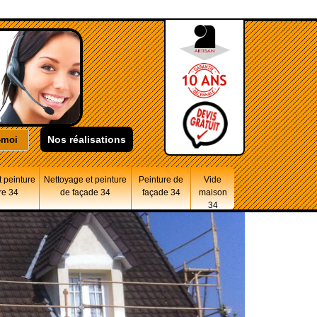
Nos réalisations
 peinture
Nettoyage et peinture
Peinture de
Vide
re 34
de façade 34
façade 34
maison
34