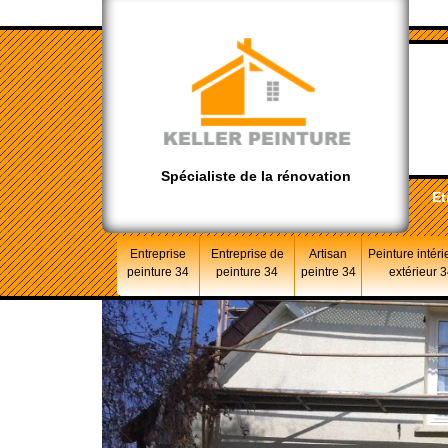
Spécialiste de la rénovation
Et
Entreprise
Entreprise de
Artisan
Peinture intéri
peinture 34
peinture 34
peintre 34
extérieur 