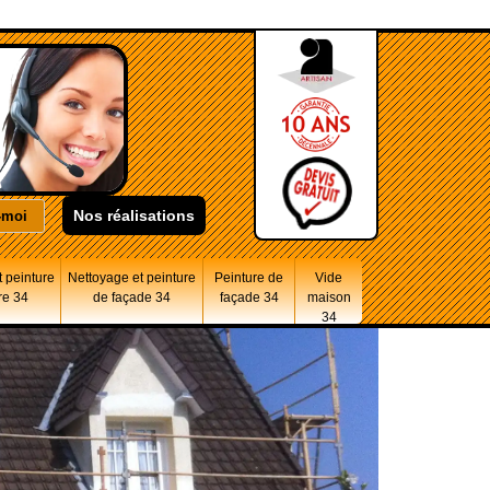
Nos réalisations
 peinture
Nettoyage et peinture
Peinture de
Vide
re 34
de façade 34
façade 34
maison
34