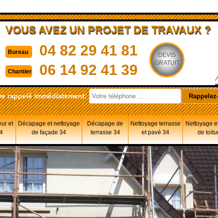
VOUS AVEZ UN PROJET DE TRAVAUX ?
04 82 29 41 81
Bureau
DEVIS
GRATUIT
06 14 92 41 39
Chantier
re rappelé immédiatement:
eur et
Décapage et nettoyage
Décapage de
Nettoyage terrasse
Nettoyage et
34
de façade 34
terrasse 34
et pavé 34
de toitu