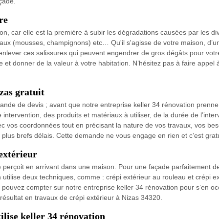
açade.
re
n, car elle est la première à subir les dégradations causées par les di
taux (mousses, champignons) etc… Qu'il s'agisse de votre maison, d’un 
enlever ces salissures qui peuvent engendrer de gros dégâts pour votre
e et donner de la valeur à votre habitation. N’hésitez pas à faire appel 
zas gratuit
ande de devis ; avant que notre entreprise keller 34 rénovation prenne
intervention, des produits et matériaux à utiliser, de la durée de l’inter
ec vos coordonnées tout en précisant la nature de vos travaux, vos bes
s plus brefs délais. Cette demande ne vous engage en rien et c’est gratu
extérieur
 perçoit en arrivant dans une maison. Pour une façade parfaitement de
n utilise deux techniques, comme : crépi extérieur au rouleau et crépi ext
s pouvez compter sur notre entreprise keller 34 rénovation pour s’en occ
résultat en travaux de crépi extérieur à Nizas 34320.
ilise keller 34 rénovation