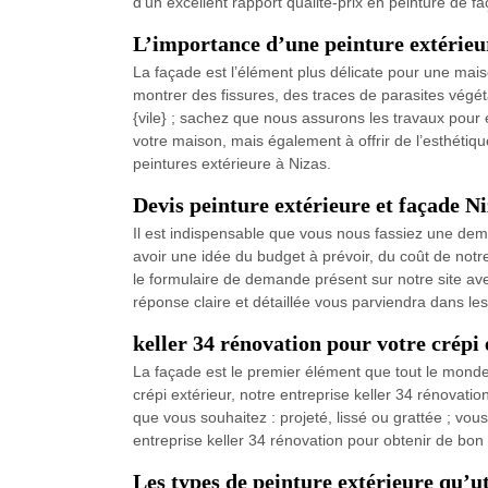
d’un excellent rapport qualité-prix en peinture de f
L’importance d’une peinture extérieu
La façade est l’élément plus délicate pour une maiso
montrer des fissures, des traces de parasites végé
{vile} ; sachez que nous assurons les travaux pour 
votre maison, mais également à offrir de l’esthétiqu
peintures extérieure à Nizas.
Devis peinture extérieure et façade Ni
Il est indispensable que vous nous fassiez une dem
avoir une idée du budget à prévoir, du coût de notre 
le formulaire de demande présent sur notre site av
réponse claire et détaillée vous parviendra dans le
keller 34 rénovation pour votre crépi 
La façade est le premier élément que tout le monde
crépi extérieur, notre entreprise keller 34 rénovatio
que vous souhaitez : projeté, lissé ou grattée ; vou
entreprise keller 34 rénovation pour obtenir de bon 
Les types de peinture extérieure qu’ut