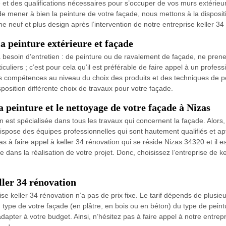
e et des qualifications nécessaires pour s’occuper de vos murs extérieur
de mener à bien la peinture de votre façade, nous mettons à la disposi
 neuf et plus design après l’intervention de notre entreprise keller 34
a peinture extérieure et façade
 besoin d’entretien : de peinture ou de ravalement de façade, ne prenez
culiers ; c’est pour cela qu’il est préférable de faire appel à un profe
compétences au niveau du choix des produits et des techniques de pein
sposition différente choix de travaux pour votre façade.
a peinture et le nettoyage de votre façade à Nizas
n est spécialisée dans tous les travaux qui concernent la façade. Alors, p
ispose des équipes professionnelles qui sont hautement qualifiés et apt
s à faire appel à keller 34 rénovation qui se réside Nizas 34320 et il es
ans la réalisation de votre projet. Donc, choisissez l’entreprise de kel
ller 34 rénovation
e keller 34 rénovation n’a pas de prix fixe. Le tarif dépends de plusie
u type de votre façade (en plâtre, en bois ou en béton) du type de peintu
pter à votre budget. Ainsi, n’hésitez pas à faire appel à notre entrepr