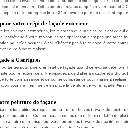
écessite un investissement considérable et c’est ce qui fait reculer la 
vation est en mesure d’effectuer des travaux adaptés à votre budget à G
re appel à notre entreprise keller 34 rénovation pour un excellent rappor
 pour votre crépi de façade extérieur
tre les diverses intempéries, les microbes et la moisissure, c’est ce qui
’esthétique à votre maison, et son application n’est pas une tâche facile
ion pour s’en occuper. Ainsi, n’hésitez pas à faire appel à notre entrep
xtérieure à votre maison.
açade à Garrigues
ortantes pour améliorer l’état de façade quand celle-ci se détériore. P
iste pour effectuer cela. N’envisagez plus d’aller à gauche et à droite. 
nt de forte connaissance et de bonne compétence pour vraiment réaliser 
ovation pour vraiment mettre en place la peinture de votre façade. Ainsi
otre peinture de façade
ations et les aptitudes requis pour entreprendre vos travaux de peinture
, en pierre où autre…. Comme nous sommes une entreprise dotée de plu
ance à notre entreprise pour vous fournir des travaux de qualité en tou
lleures prestations en peinture de façade à Garrigues.