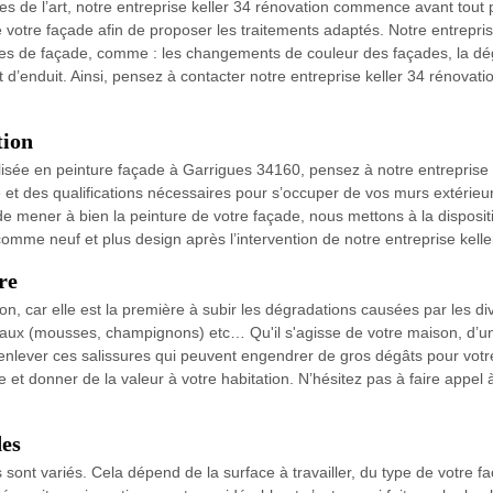
es de l’art, notre entreprise keller 34 rénovation commence avant tout 
votre façade afin de proposer les traitements adaptés. Notre entreprise
mes de façade, comme : les changements de couleur des façades, la dég
 d’enduit. Ainsi, pensez à contacter notre entreprise keller 34 rénovat
tion
lisée en peinture façade à Garrigues 34160, pensez à notre entreprise 
e et des qualifications nécessaires pour s’occuper de vos murs extérieur
de mener à bien la peinture de votre façade, nous mettons à la disposi
comme neuf et plus design après l’intervention de notre entreprise kelle
re
n, car elle est la première à subir les dégradations causées par les di
taux (mousses, champignons) etc… Qu'il s'agisse de votre maison, d’un 
enlever ces salissures qui peuvent engendrer de gros dégâts pour votre
e et donner de la valeur à votre habitation. N’hésitez pas à faire appel 
des
fs sont variés. Cela dépend de la surface à travailler, du type de votr