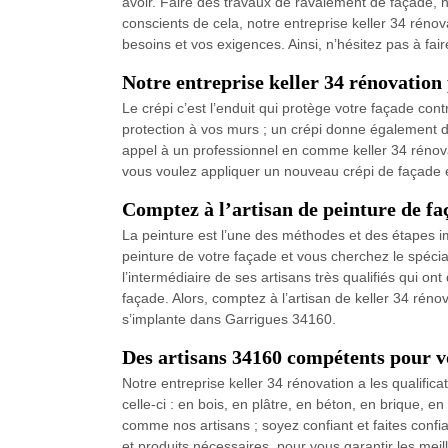
avoir. Faire des travaux de ravalement de façade, n
conscients de cela, notre entreprise keller 34 réno
besoins et vos exigences. Ainsi, n’hésitez pas à fai
Notre entreprise keller 34 rénovation
Le crépi c’est l’enduit qui protège votre façade con
protection à vos murs ; un crépi donne également de l
appel à un professionnel en comme keller 34 rénovat
vous voulez appliquer un nouveau crépi de façade e
Comptez à l’artisan de peinture de f
La peinture est l’une des méthodes et des étapes imp
peinture de votre façade et vous cherchez le spécial
l’intermédiaire de ses artisans très qualifiés qui o
façade. Alors, comptez à l’artisan de keller 34 rén
s’implante dans Garrigues 34160.
Des artisans 34160 compétents pour v
Notre entreprise keller 34 rénovation a les qualific
celle-ci : en bois, en plâtre, en béton, en brique
comme nos artisans ; soyez confiant et faites confi
et produits nécessaires, pour vous garantir les mei