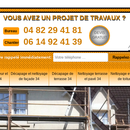
VOUS AVEZ UN PROJET DE TRAVAUX ?
04 82 29 41 81
Bureau
DEVIS
GRATUIT
06 14 92 41 39
Chantier
re rappelé immédiatement:
eur et
Décapage et nettoyage
Décapage de
Nettoyage terrasse
Nettoyage et
34
de façade 34
terrasse 34
et pavé 34
de toitu