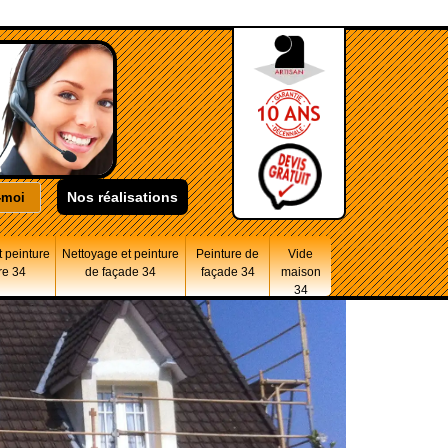
Nos réalisations
 peinture
Nettoyage et peinture
Peinture de
Vide
re 34
de façade 34
façade 34
maison
34