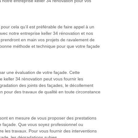
à notre entreprise keller 34 rénovation pour vos
pour cela qu’il est préférable de faire appel à un
ec notre entreprise keller 34 rénovation et nos
i prendront en main vos projets de ravalement de
la bonne méthode et technique pour que votre façade
par une évaluation de votre façade. Cette
 keller 34 rénovation peut vous fournir les
radation des joints des façades, le décollement
ion pour des travaux de qualité en toute circonstance
0 sont en mesure de vous proposer des prestations
de façade. Que vous soyez professionnel ou
re les travaux. Pour vous fournir des interventions
açade, les dégradations subies.