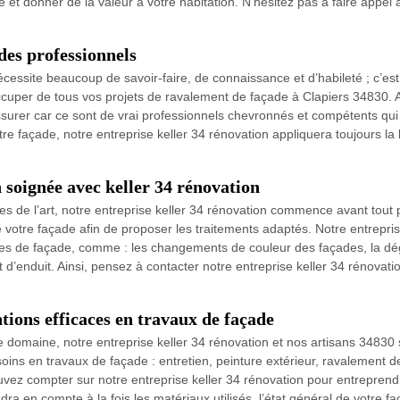
e et donner de la valeur à votre habitation. N’hésitez pas à faire appel 
des professionnels
essite beaucoup de savoir-faire, de connaissance et d’habileté ; c’est 
cuper de tous vos projets de ravalement de façade à Clapiers 34830. Av
ssurer car ce sont de vrai professionnels chevronnés et compétents qu
tre façade, notre entreprise keller 34 rénovation appliquera toujours 
 soignée avec keller 34 rénovation
es de l’art, notre entreprise keller 34 rénovation commence avant tout 
votre façade afin de proposer les traitements adaptés. Notre entreprise
mes de façade, comme : les changements de couleur des façades, la dég
 d’enduit. Ainsi, pensez à contacter notre entreprise keller 34 rénovat
tions efficaces en travaux de façade
 domaine, notre entreprise keller 34 rénovation et nos artisans 3483
oins en travaux de façade : entretien, peinture extérieur, ravalement 
ouvez compter sur notre entreprise keller 34 rénovation pour entreprend
dra en compte à la fois les matériaux utilisés, l’état général de votre f