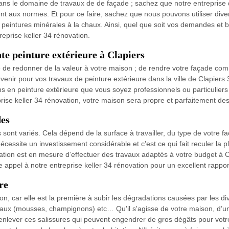
ans le domaine de travaux de de façade ; sachez que notre entreprise 
nt aux normes. Et pour ce faire, sachez que nous pouvons utiliser dive
peintures minérales à la chaux. Ainsi, quel que soit vos demandes et be
eprise keller 34 rénovation.
te peinture extérieure à Clapiers
 de redonner de la valeur à votre maison ; de rendre votre façade comm
ervenir pour vos travaux de peinture extérieure dans la ville de Clapiers
ons en peinture extérieure que vous soyez professionnels ou particulier
prise keller 34 rénovation, votre maison sera propre et parfaitement des
des
fs sont variés. Cela dépend de la surface à travailler, du type de votr
écessite un investissement considérable et c’est ce qui fait reculer la 
vation est en mesure d’effectuer des travaux adaptés à votre budget à Cl
e appel à notre entreprise keller 34 rénovation pour un excellent rapport
re
n, car elle est la première à subir les dégradations causées par les di
taux (mousses, champignons) etc… Qu'il s'agisse de votre maison, d’un 
enlever ces salissures qui peuvent engendrer de gros dégâts pour votre