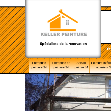
Spécialiste de la rénovation
Et
Entreprise
Entreprise de
Artisan
Peinture intéri
peinture 34
peinture 34
peintre 34
extérieur 