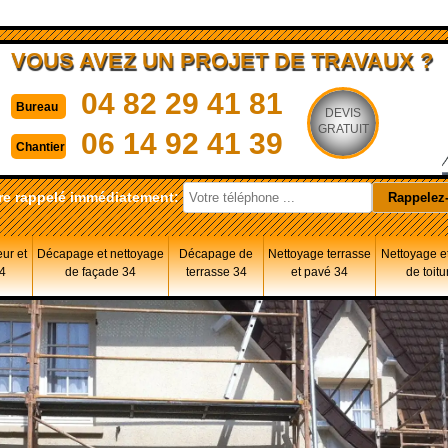
VOUS AVEZ UN PROJET DE TRAVAUX ?
04 82 29 41 81
Bureau
DEVIS
GRATUIT
06 14 92 41 39
Chantier
re rappelé immédiatement:
eur et
Décapage et nettoyage
Décapage de
Nettoyage terrasse
Nettoyage et
34
de façade 34
terrasse 34
et pavé 34
de toitu