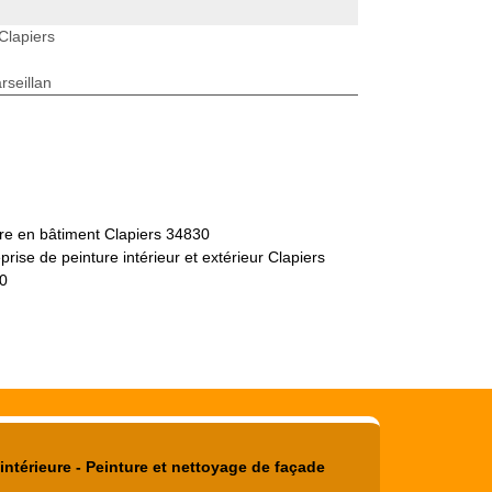
Clapiers
seillan
re en bâtiment Clapiers 34830
prise de peinture intérieur et extérieur Clapiers
0
intérieure - Peinture et nettoyage de façade