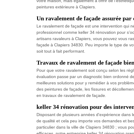
votre maison, mais également à offrir de l’esthétiqu
peintures extérieure à Clapiers.
Un ravalement de façade assurée par 
Le ravalement de façade est une intervention qui néc
professionnel comme keller 34 rénovation pour s’oc
artisans ravaleurs à Clapiers, vous pouvez vous ra
façade à Clapiers 34830. Peu importe le type de vo
soit tout à fait performant.
Travaux de ravalement de façade bien
Pour que votre ravalement soit conçu selon les règl
évaluation passe par un diagnostic bien ordonné de 
meilleures solutions pour y remédier à vos problè
des peintures de façade, les fissures et décollement
en travaux de ravalement de façade.
keller 34 rénovation pour des interven
Disposant de plusieurs années d'expérience dans le
de qualité et cela peu importe vos demandes et bes
particulier dans la ville de Clapiers 34830 ; vous p
efficaces, notre entreprise keller 34 rénovation pren