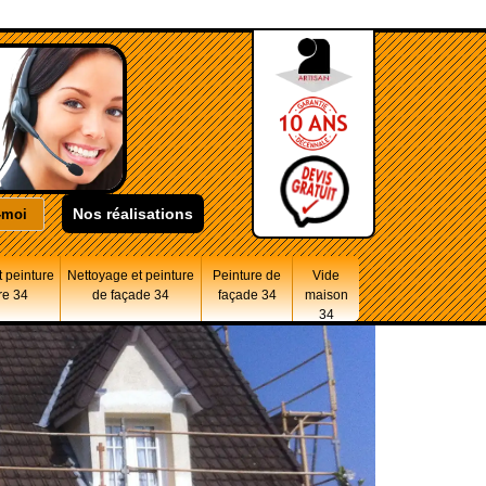
Nos réalisations
 peinture
Nettoyage et peinture
Peinture de
Vide
re 34
de façade 34
façade 34
maison
34