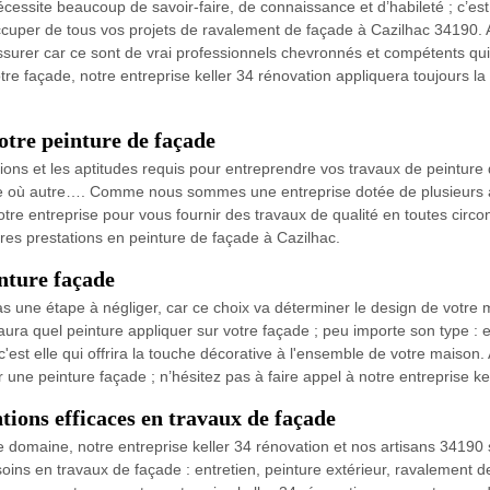
essite beaucoup de savoir-faire, de connaissance et d’habileté ; c’est 
cuper de tous vos projets de ravalement de façade à Cazilhac 34190. A
ssurer car ce sont de vrai professionnels chevronnés et compétents qu
tre façade, notre entreprise keller 34 rénovation appliquera toujours 
otre peinture de façade
ations et les aptitudes requis pour entreprendre vos travaux de peinture 
pierre où autre…. Comme nous sommes une entreprise dotée de plusieu
notre entreprise pour vous fournir des travaux de qualité en toutes circ
ures prestations en peinture de façade à Cazilhac.
inture façade
as une étape à négliger, car ce choix va déterminer le design de votr
saura quel peinture appliquer sur votre façade ; peu importe son type : 
'est elle qui offrira la touche décorative à l'ensemble de votre maison.
une peinture façade ; n’hésitez pas à faire appel à notre entreprise ke
tions efficaces en travaux de façade
 domaine, notre entreprise keller 34 rénovation et nos artisans 3419
oins en travaux de façade : entretien, peinture extérieur, ravalement 