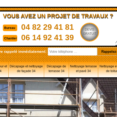
VOUS AVEZ UN PROJET DE TRAVAUX ?
04 82 29 41 81
Bureau
DEVIS
GRATUIT
06 14 92 41 39
Chantier
re rappelé immédiatement:
eur et
Décapage et nettoyage
Décapage de
Nettoyage terrasse
Nettoyage et
34
de façade 34
terrasse 34
et pavé 34
de toitu