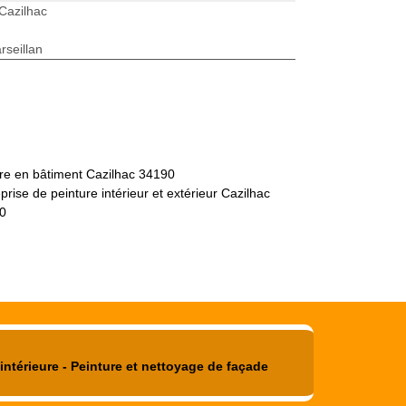
Cazilhac
seillan
tre en bâtiment Cazilhac 34190
prise de peinture intérieur et extérieur Cazilhac
0
intérieure - Peinture et nettoyage de façade