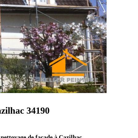
azilhac 34190
 nettoyage de façade à Cazilhac