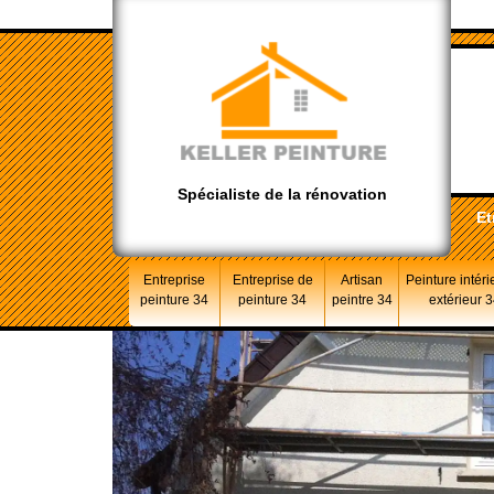
Spécialiste de la rénovation
Et
Entreprise
Entreprise de
Artisan
Peinture intéri
peinture 34
peinture 34
peintre 34
extérieur 