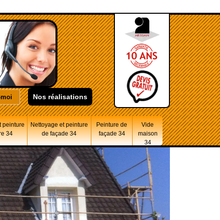
Nos réalisations
 peinture
Nettoyage et peinture
Peinture de
Vide
re 34
de façade 34
façade 34
maison
34