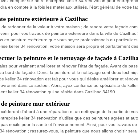
ouvez compter sur notre entreprise keller 34 rénovation pour entreprend
dra en compte à la fois les matériaux utilisés, l’état général de votre f
nte peinture extérieure à Cazilhac
 de redonner de la valeur à votre maison ; de rendre votre façade comm
ervenir pour vos travaux de peinture extérieure dans la ville de Cazilhac
ons en peinture extérieure que vous soyez professionnels ou particulier
prise keller 34 rénovation, votre maison sera propre et parfaitement des
ectuer la peinture et le nettoyage de façade à Cazilh
les pour vraiment améliorer et rénover l’état de façade. Avant de passer 
e au bord de façade. Donc, la peinture et le nettoyage sont deux techniq
e de keller 34 rénovation est fait pour vous qui désire améliorer et réno
chevronné dans ce secteur. Alors, ayez confiance au spécialiste de keller
ent keller 34 rénovation qui se réside dans Cazilhac 34190.
 de peinture mur extérieur
ocèderont d’abord à une réparation et un nettoyage de la partie de vos
treprise keller 34 rénovation n’utilise que des peintures agrées et aut
 pas nocifs pour la santé et l’environnement. Ainsi, pour vos travaux de 
r 34 rénovation ; rassurez-vous, la peinture que nous allons choisir ser