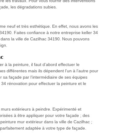
re les travaux. Pour vous fournir des interventions
açade, les dégradations subies.
e neuf et très esthétique. En effet, nous avons les
 34190. Faites confiance à notre entreprise keller 34
s dans la ville de Cazilhac 34190. Nous pouvons
ign.
ac
à la peinture, il faut d’abord effectuer le
ues différentes mais ils dépendent l’un à l’autre pour
ver sa façade par l’intermédiaire de ses équipes
 34 rénovation pour effectuer la peinture et le
 murs extérieurs à peindre. Expérimenté et
orisées à être appliquer pour votre façade ; des
peinture mur extérieur dans la ville de Cazilhac ;
a parfaitement adaptée à votre type de façade.