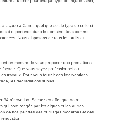
ture à utiliser pour chaque type de façade. Ainsi,
de façade à Canet, quel que soit le type de celle-ci :
nnées d’expérience dans le domaine, tous comme
onstances. Nous disposons de tous les outils et
0 sont en mesure de vous proposer des prestations
de façade. Que vous soyez professionnel ou
les travaux. Pour vous fournir des interventions
açade, les dégradations subies.
er 34 rénovation. Sachez en effet que notre
s qui sont rongés par les algues et les autres
tion de nos peintres des outillages modernes et des
 rénovation.