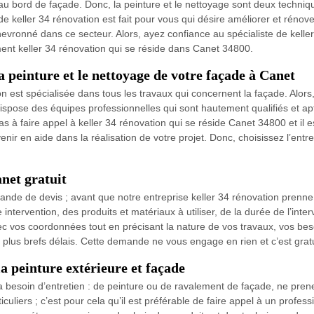
e au bord de façade. Donc, la peinture et le nettoyage sont deux techniq
e de keller 34 rénovation est fait pour vous qui désire améliorer et réno
chevronné dans ce secteur. Alors, ayez confiance au spécialiste de keller
ment keller 34 rénovation qui se réside dans Canet 34800.
la peinture et le nettoyage de votre façade à Canet
n est spécialisée dans tous les travaux qui concernent la façade. Alors, 
ispose des équipes professionnelles qui sont hautement qualifiés et apt
s à faire appel à keller 34 rénovation qui se réside Canet 34800 et il es
r en aide dans la réalisation de votre projet. Donc, choisissez l’entre
anet gratuit
ande de devis ; avant que notre entreprise keller 34 rénovation prenne
intervention, des produits et matériaux à utiliser, de la durée de l’inter
ec vos coordonnées tout en précisant la nature de vos travaux, vos bes
s plus brefs délais. Cette demande ne vous engage en rien et c’est gratu
a peinture extérieure et façade
a besoin d’entretien : de peinture ou de ravalement de façade, ne prenez
culiers ; c’est pour cela qu’il est préférable de faire appel à un profe