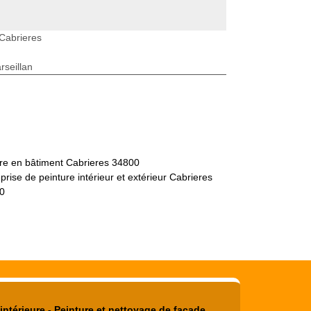
 Cabrieres
seillan
tre en bâtiment Cabrieres 34800
prise de peinture intérieur et extérieur Cabrieres
0
intérieure - Peinture et nettoyage de façade