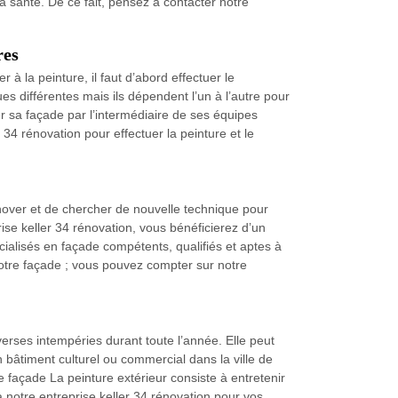
a santé. De ce fait, pensez à contacter notre
res
à la peinture, il faut d’abord effectuer le
ues différentes mais ils dépendent l’un à l’autre pour
ver sa façade par l’intermédiaire de ses équipes
 34 rénovation pour effectuer la peinture et le
nover et de chercher de nouvelle technique pour
ise keller 34 rénovation, vous bénéficierez d’un
cialisés en façade compétents, qualifiés et aptes à
votre façade ; vous pouvez compter sur notre
verses intempéries durant toute l’année. Elle peut
bâtiment culturel ou commercial dans la ville de
 façade La peinture extérieur consiste à entretenir
à notre entreprise keller 34 rénovation pour vos