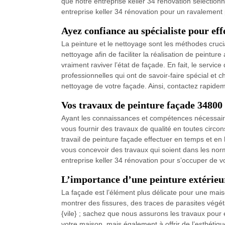
que notre entreprise keller 34 rénovation sélectionn
entreprise keller 34 rénovation pour un ravalement 
Ayez confiance au spécialiste pour eff
La peinture et le nettoyage sont les méthodes crucia
nettoyage afin de faciliter la réalisation de peintur
vraiment raviver l’état de façade. En fait, le servic
professionnelles qui ont de savoir-faire spécial et 
nettoyage de votre façade. Ainsi, contactez rapide
Vos travaux de peinture façade 34800
Ayant les connaissances et compétences nécessaire
vous fournir des travaux de qualité en toutes circo
travail de peinture façade effectuer en temps et en
vous concevoir des travaux qui soient dans les nor
entreprise keller 34 rénovation pour s’occuper de v
L’importance d’une peinture extérieu
La façade est l’élément plus délicate pour une maiso
montrer des fissures, des traces de parasites végé
{vile} ; sachez que nous assurons les travaux pour 
votre maison, mais également à offrir de l’esthétiqu