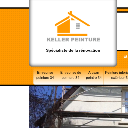
Spécialiste de la rénovation
Et
Entreprise
Entreprise de
Artisan
Peinture intéri
peinture 34
peinture 34
peintre 34
extérieur 