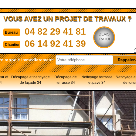
VOUS AVEZ UN PROJET DE TRAVAUX ?
04 82 29 41 81
Bureau
DEVIS
GRATUIT
06 14 92 41 39
Chantier
re rappelé immédiatement:
eur et
Décapage et nettoyage
Décapage de
Nettoyage terrasse
Nettoyage et
34
de façade 34
terrasse 34
et pavé 34
de toitu