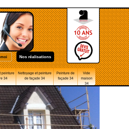
Nos réalisations
 peinture
Nettoyage et peinture
Peinture de
Vide
re 34
de façade 34
façade 34
maison
34