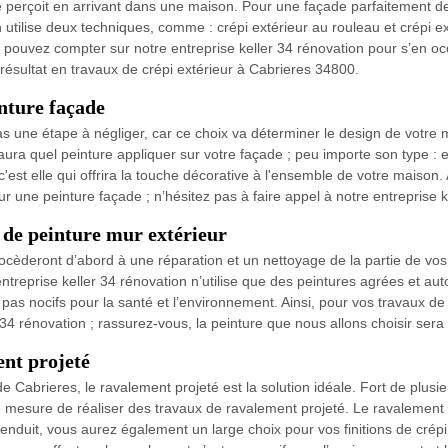
 perçoit en arrivant dans une maison. Pour une façade parfaitement de
n utilise deux techniques, comme : crépi extérieur au rouleau et crépi ext
s pouvez compter sur notre entreprise keller 34 rénovation pour s’en occ
 résultat en travaux de crépi extérieur à Cabrieres 34800.
inture façade
as une étape à négliger, car ce choix va déterminer le design de votr
saura quel peinture appliquer sur votre façade ; peu importe son type : 
'est elle qui offrira la touche décorative à l'ensemble de votre maison.
 une peinture façade ; n’hésitez pas à faire appel à notre entreprise k
 de peinture mur extérieur
ocèderont d’abord à une réparation et un nettoyage de la partie de vos
treprise keller 34 rénovation n’utilise que des peintures agrées et aut
 pas nocifs pour la santé et l’environnement. Ainsi, pour vos travaux de 
r 34 rénovation ; rassurez-vous, la peinture que nous allons choisir ser
ent projeté
 de Cabrieres, le ravalement projeté est la solution idéale. Fort de plu
n mesure de réaliser des travaux de ravalement projeté. Le ravalement 
nduit, vous aurez également un large choix pour vos finitions de crépi : 