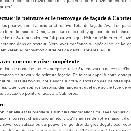
e pour effectuer le ravalement n’est pas nocif pour l’environnement et l
projeté.
ectuer la peinture et le nettoyage de façade à Cabrie
les pour vraiment améliorer et rénover l’état de façade. Avant de passer 
e au bord de façade. Donc, la peinture et le nettoyage sont deux techniq
e de keller 34 rénovation est fait pour vous qui désire améliorer et réno
chevronné dans ce secteur. Alors, ayez confiance au spécialiste de keller
ment keller 34 rénovation qui se réside dans Cabrieres 34800.
 avec une entreprise compétente
 dans le domaine, notre entreprise keller 34 rénovation ne cesse d’in
nstances en travaux de peinture façade. En faisant appel à notre entrepr
 heure ; rassurez-vous, nous avons à notre disposition des peintres spé
mes. Quel que soit vos besoins, demandes et quel que soit le type de 
os travaux de peinture façade à Cabrieres.
re
n, car elle est la première à subir les dégradations causées par les di
taux (mousses, champignons) etc… Qu'il s'agisse de votre maison, d’un 
enlever ces salissures qui peuvent engendrer de gros dégâts pour votre
e et donner de la valeur à votre habitation. N’hésitez pas à faire appel 