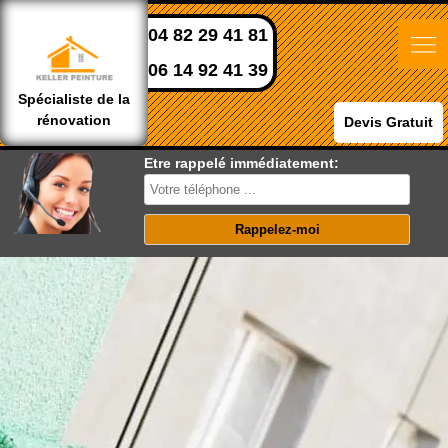
04 82 29 41 81
06 14 92 41 39
Spécialiste de la
rénovation
Devis Gratuit
Etre rappelé immédiatement: