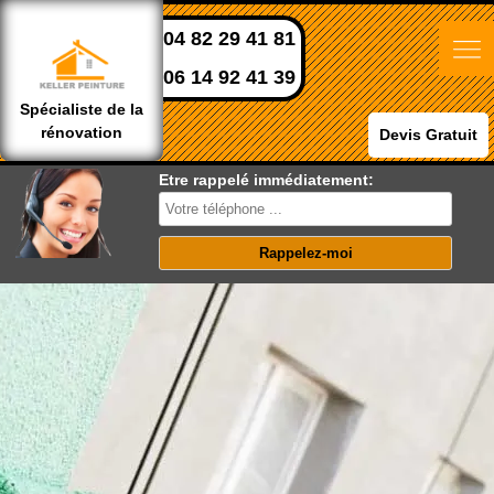
04 82 29 41 81
06 14 92 41 39
Spécialiste de la
rénovation
Devis Gratuit
Etre rappelé immédiatement: