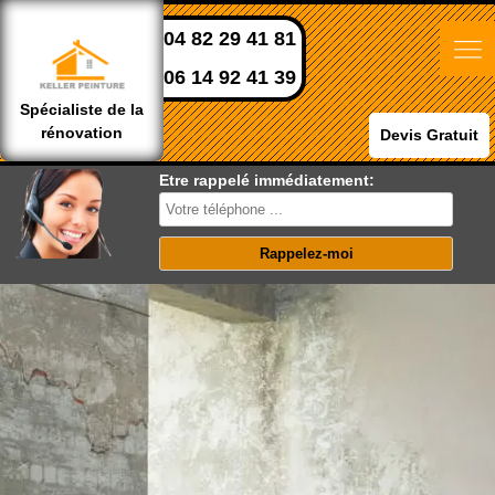
04 82 29 41 81
06 14 92 41 39
Spécialiste de la
rénovation
Devis Gratuit
Etre rappelé immédiatement: