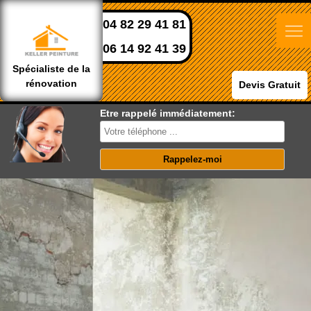
04 82 29 41 81
06 14 92 41 39
Spécialiste de la
rénovation
Devis Gratuit
Etre rappelé immédiatement: