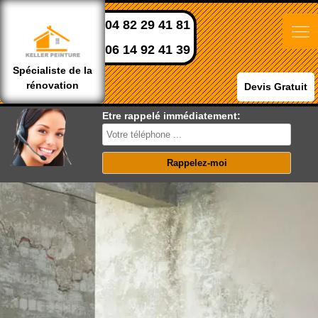
04 82 29 41 81
06 14 92 41 39
Spécialiste de la
rénovation
Devis Gratuit
Etre rappelé immédiatement: