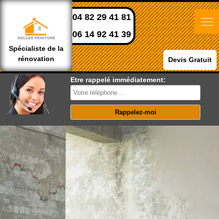
04 82 29 41 81
06 14 92 41 39
Spécialiste de la
rénovation
Devis Gratuit
Etre rappelé immédiatement: