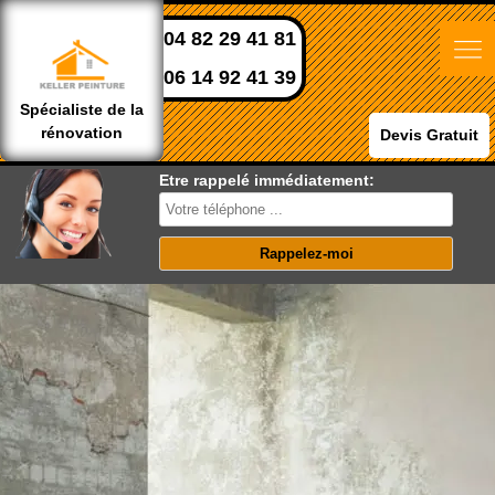
04 82 29 41 81
06 14 92 41 39
Spécialiste de la
rénovation
Devis Gratuit
Etre rappelé immédiatement: