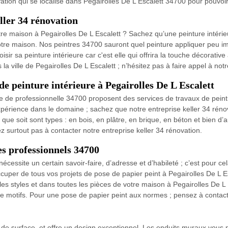
tion qui se localise dans Pegairolles De L Escalett 34700 pour pouvoir 
ller 34 rénovation
re maison à Pegairolles De L Escalett ? Sachez qu’une peinture intérieu
otre maison. Nos peintres 34700 sauront quel peinture appliquer peu im
sir sa peinture intérieure car c'est elle qui offrira la touche décorative
a ville de Pegairolles De L Escalett ; n’hésitez pas à faire appel à notr
de peinture intérieure à Pegairolles De L Escalett
pe de professionnelle 34700 proposent des services de travaux de peintur
xpérience dans le domaine ; sachez que notre entreprise keller 34 rén
l que soit sont types : en bois, en plâtre, en brique, en béton et bien d
ez surtout pas à contacter notre entreprise keller 34 rénovation.
es professionnels 34700
écessite un certain savoir-faire, d’adresse et d’habileté ; c’est pour cel
uper de tous vos projets de pose de papier peint à Pegairolles De L Es
s les styles et dans toutes les pièces de votre maison à Pegairolles De
de motifs. Pour une pose de papier peint aux normes ; pensez à contacte
es de surface, et offre un design exceptionnel. Les enduits muraux vous