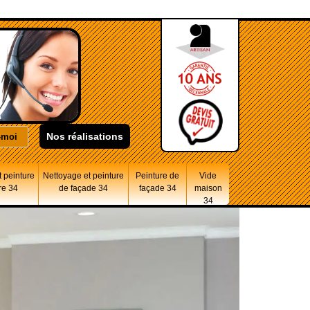
Nos réalisations
 peinture
Nettoyage et peinture
Peinture de
Vide
re 34
de façade 34
façade 34
maison
34