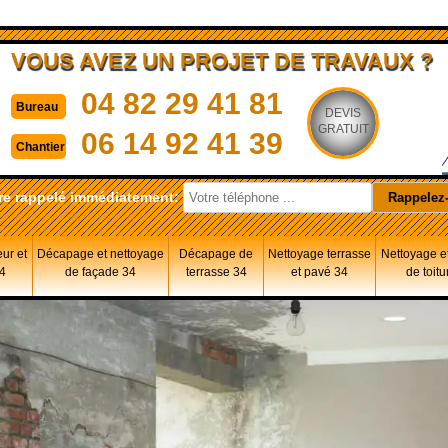
VOUS AVEZ UN PROJET DE TRAVAUX ?
04 82 29 41 81
Bureau
DEVIS
GRATUIT
06 14 92 41 39
Chantier
re rappelé immédiatement:
eur et
Décapage et nettoyage
Décapage de
Nettoyage terrasse
Nettoyage et
34
de façade 34
terrasse 34
et pavé 34
de toitu