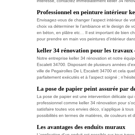
intéresse, contactez immédiatement keller 34 rénova
Professionnel en peinture intérieur ke
Envisagez-vous de changer l’aspect intérieur de vot
choix va déterminer le l’ambiance et le design de v
en béton, en plâtre etc… Il est important de bien choi
pour prendre en main vos peintures d’intérieur dans l
keller 34 rénovation pour les travaux 
Notre entreprise keller 34 rénovation et notre équi
Escalett 34700. Disposant de plusieurs années d’e
ville de Pegairolles De L Escalett 34700 et cela que
parfaitement exécutés et à l'aspect soigné ; n’hésit
La pose de papier peint assurée par d
La pose de papier est une intervention délicate qui n
professionnel comme keller 34 rénovation pour s’occ
satisfaire toutes vos envies déco, s’applique à tou
possibilités en termes de matières, de couleurs et 
Les avantages des enduits muraux
L’application d’un enduit est possible sur tous typ