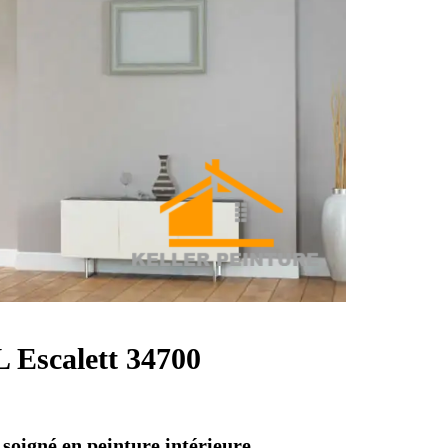
L Escalett 34700
 soigné en peinture intérieure