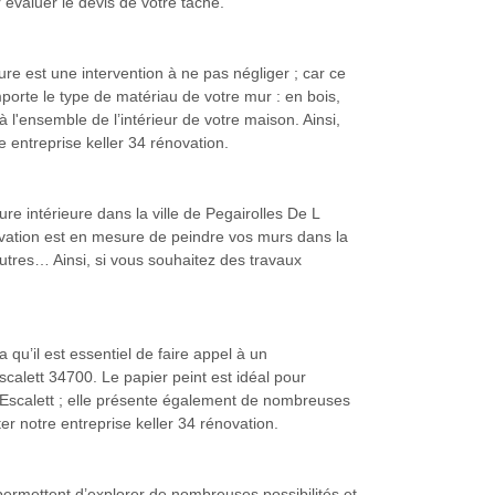
évaluer le devis de votre tache.
re est une intervention à ne pas négliger ; car ce
porte le type de matériau de votre mur : en bois,
 à l'ensemble de l’intérieur de votre maison. Ainsi,
e entreprise keller 34 rénovation.
e intérieure dans la ville de Pegairolles De L
ovation est en mesure de peindre vos murs dans la
’autres… Ainsi, si vous souhaitez des travaux
a qu’il est essentiel de faire appel à un
calett 34700. Le papier peint est idéal pour
 L Escalett ; elle présente également de nombreuses
r notre entreprise keller 34 rénovation.
 permettent d’explorer de nombreuses possibilités et