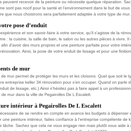
urs peuvent recevoir de la peinture ou nécessite quelque réparation. Sa
 ne sont pas nocif pour la santé et l’environnement dans le but de vous
re que nous choisirons sera parfaitement adaptée à votre type de mur.
votre pose d’enduit
 expérience et son savoir-faire à votre service, qu'il s'agisse de la ré
: la cuisine, la salle de bain, le salon ou les autres pièces à vivre. Il
afin d'avoir des murs propres et une peinture parfaite pour votre intérie
énovation. Ainsi, la pose de votre enduit de lissage et pour une finition
ments de mur
 de mur permet de protéger les murs et les cloisons. Quel que soit le 
re entreprise keller 34 rénovation pour s’en occuper. Quand on parle 
 enduit de lissage, etc.) Ainsi n’hésitez pas à faire appel à un professi
de mur dans la ville de Pegairolles De L Escalett.
ture intérieur à Pegairolles De L Escalett
 nécessaire de se rendre en compte en avance les budgets à dépenser e
uer une peinture intérieur, faites confiance à l'entreprise compétente de
 de tâche. Sachez que cela ne vous engage rien mais plutôt vous aide à 