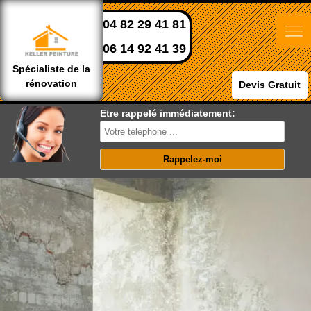
04 82 29 41 81
06 14 92 41 39
Spécialiste de la
rénovation
Devis Gratuit
Etre rappelé immédiatement: