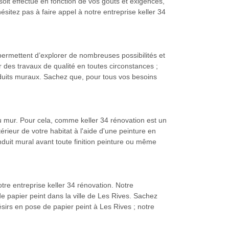
 soit effectué en fonction de vos goûts et exigences,
ésitez pas à faire appel à notre entreprise keller 34
 permettent d’explorer de nombreuses possibilités et
r des travaux de qualité en toutes circonstances ;
nduits muraux. Sachez que, pour tous vos besoins
u mur. Pour cela, comme keller 34 rénovation est un
érieur de votre habitat à l'aide d'une peinture en
nduit mural avant toute finition peinture ou même
tre entreprise keller 34 rénovation. Notre
e papier peint dans la ville de Les Rives. Sachez
ésirs en pose de papier peint à Les Rives ; notre