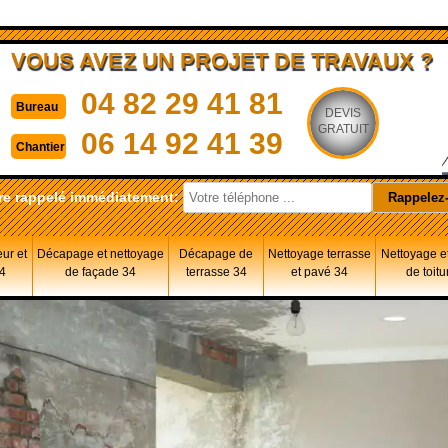
VOUS AVEZ UN PROJET DE TRAVAUX ?
04 82 29 41 81
Bureau
DEVIS
GRATUIT
06 14 92 41 39
Chantier
re rappelé immédiatement:
eur et
Décapage et nettoyage
Décapage de
Nettoyage terrasse
Nettoyage et
34
de façade 34
terrasse 34
et pavé 34
de toitu