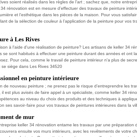
ives soient réalisés dans les règles de l’art ; sachez que, notre entre
 34 rénovation est en mesure d’effectuer des travaux de peinture intéri
 lumière et l’esthétique dans les pièces de la maison. Pour vous satisfa
ant de la sélection de couleur à l’application de la peinture pour vos tr
eure à Les Rives
son à l'aide d'une réalisation de peinture? Les artisans de keller 34 rén
 se sont habitués à effectuer une peinture durant des années et ont la
sez. Pour cela, comme le travail de peinture intérieur n'a plus de sec
qui se siège dans Les Rives 34520
ssionnel en peinture intérieure
soin de nouveau peinture ; ne prenez pas le risque d’entreprendre les 
s, il est plus avisés de faire appel à un spécialiste, comme keller 34 ré
mpétences au niveau du choix des produits et des techniques à appliq
on ses savoir-faire pour vos travaux de peintures intérieures dans la vi
tement de mur
 entreprise keller 34 rénovation entame les travaux par une préparation
ecouvrera ensuite vos murs intérieurs, avec les revêtements de votre cho