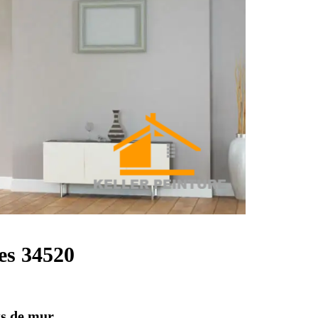
ves 34520
ts de mur