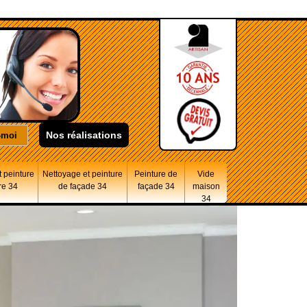
Nos réalisations
 peinture
Nettoyage et peinture
Peinture de
Vide
re 34
de façade 34
façade 34
maison
34