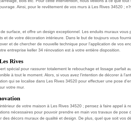
carrelage, bois etc. Pour cette intervention, nous veillons à ce que tout
l’ouvrage. Ainsi, pour le revêtement de vos murs à Les Rives 34520 ; n’h
es de surface, et offre un design exceptionnel. Les enduits muraux vous
 et de votre décoration intérieure. Dans le but de toujours vous fourni
nnover et de chercher de nouvelle technique pour l’application de vos e
e entreprise keller 34 rénovation est à votre entière disposition.
 Les Rives
ert spécial pour rassurer totalement le rebouchage et lissage parfait a
ible à tout le moment. Alors, si vous avez l'intention de décorer à l'ant
ovation qui se localise dans Les Rives 34520 pour effectuer une pose d'e
sur votre mur.
énovation
’intérieur de votre maison à Les Rives 34520 ; pensez à faire appel à no
cations nécessaires pour pouvoir prendre en main vos travaux de pose d
our des décors muraux de qualité et design. De plus, quel que soit vos d