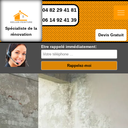
04 82 29 41 81
06 14 92 41 39
Spécialiste de la
rénovation
Devis Gratuit
Etre rappelé immédiatement: